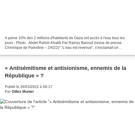
A peine 10% des 2 millions d'habitants de Gaza ont accès à l'eau tous les
jours - Photo : Abdel Rahim Khatib Par Ramzy Baroud (revue de presse :
Chronique de Palestine – 2/4/22)* “L’eau est revenue”, s’exclamait un
membre de la famille dans un mélange...
« Antisémitisme et antisionisme, ennemis de la
République » ?
Publié le 26/03/2022 à 08:17
Par
Gilles Munier