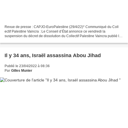
Revue de presse : CAPJO-EuroPalestine (29/4/22)* Communiqué du Coll
ectif Palestine Vaincra : Le Conseil d’État annonce ce vendredi la
suspension du décret de dissolution du Collectif Palestine Vaincra publié le
9 mars dernier par le ministère de l’intérieur...
Il y 34 ans, Israël assassina Abou Jihad
Publié le 23/04/2022 à 08:36
Par
Gilles Munier