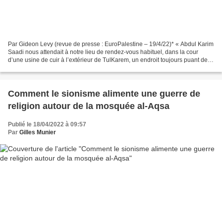
Par Gideon Levy (revue de presse : EuroPalestine – 19/4/22)* « Abdul Karim
Saadi nous attendait à notre lieu de rendez-vous habituel, dans la cour
d’une usine de cuir à l’extérieur de TulKarem, un endroit toujours puant de
carcasses. Saadi est entré dans...
Comment le sionisme alimente une guerre de
religion autour de la mosquée al-Aqsa
Publié le 18/04/2022 à 09:57
Par
Gilles Munier