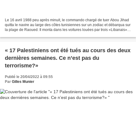
Le 16 avril 1988 peu après minuit, le commando chargé de tuer Abou Jihad
quitta le navire au large des côtes tunisiennes sur un zodiac et débarqua sur
la plage de Raoued. Il monta dans les voitures louées par trois «Libanais»
direction Sidi Bou Saïd Par...
« 17 Palestiniens ont été tués au cours des deux
dernières semaines. Ce n’est pas du
terrorisme?»
Publié le 20/04/2022 à 09:55
Par
Gilles Munier