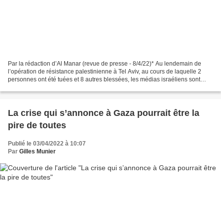
Par la rédaction d’Al Manar (revue de presse - 8/4/22)* Au lendemain de
l’opération de résistance palestinienne à Tel Aviv, au cours de laquelle 2
personnes ont été tuées et 8 autres blessées, les médias israéliens sont
encore sous le choc. Et c’est de...
La crise qui s’annonce à Gaza pourrait être la
pire de toutes
Publié le 03/04/2022 à 10:07
Par
Gilles Munier