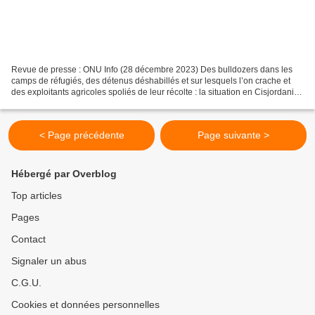
Revue de presse : ONU Info (28 décembre 2023) Des bulldozers dans les
camps de réfugiés, des détenus déshabillés et sur lesquels l’on crache et
des exploitants agricoles spoliés de leur récolte : la situation en Cisjordanie
occupée se « détériore rapidement...
< Page précédente
Page suivante >
Hébergé par Overblog
Top articles
Pages
Contact
Signaler un abus
C.G.U.
Cookies et données personnelles