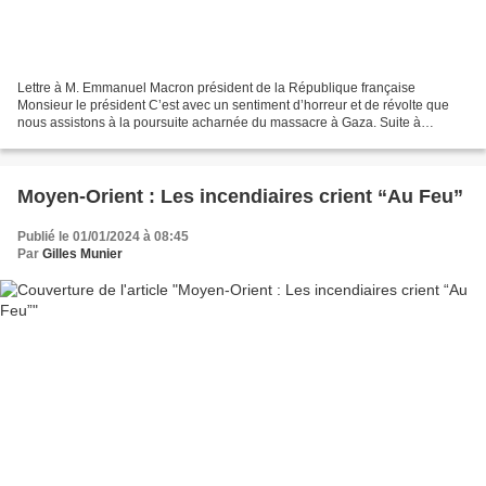
Lettre à M. Emmanuel Macron président de la République française
Monsieur le président C’est avec un sentiment d’horreur et de révolte que
nous assistons à la poursuite acharnée du massacre à Gaza. Suite à
l’attaque du Hamas, l’Etat d’Israël se livre...
Moyen-Orient : Les incendiaires crient “Au Feu”
Publié le 01/01/2024 à 08:45
Par
Gilles Munier