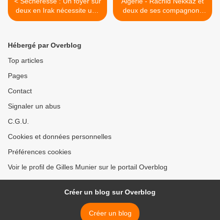
< Sécheresse : Un foyer sur
Algérie - Rachid Nekkaz et
deux en Irak nécessite une
deux de ses compagnons
aide alimentaire
échappent à la mort lors
d’un accident qui aurait été
provoqué par des policiers
Hébergé par Overblog
>
Top articles
Pages
Contact
Signaler un abus
C.G.U.
Cookies et données personnelles
Préférences cookies
Voir le profil de Gilles Munier sur le portail Overblog
Créer un blog sur Overblog
Créer un blog