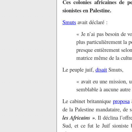
Ces colonies africaines de p
sionistes en Palestine.
Smuts
avait déclaré :
« Je n’ai pas besoin de v
plus particulièrement la p
presque entièrement selon
matrice même de la cultur
Le peuple juif,
disait
Smuts,
« avait eu une mission, u
semblable à aucune autre 
Le cabinet britannique
proposa
à
de la Palestine mandataire, de s
les Africains »
.
Il déclina l’off
Sud, et ce fut le Juif sionist