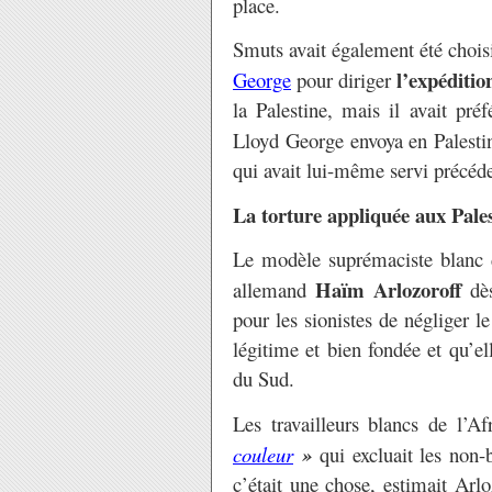
place.
Smuts avait également été chois
l’expéditio
George
pour diriger
la Palestine, mais il avait pré
Lloyd George envoya en Palesti
qui avait lui-même servi précé
La torture appliquée aux Pales
Le modèle suprémaciste blanc de
Haïm Arlozoroff
allemand
dès
pour les sionistes de négliger le
légitime et bien fondée et qu’el
du Sud.
Les travailleurs blancs de l’A
couleur
»
qui excluait les non-
c’était une chose, estimait Arlo