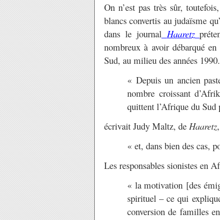
On n’est pas très sûr, toutefois
blancs convertis au judaïsme qu
dans le journal
Haaretz
préte
nombreux à avoir débarqué en I
Sud, au milieu des années 1990.
« Depuis un ancien paste
nombre croissant d’Afrik
quittent l’Afrique du Sud 
écrivait Judy Maltz, de
Haaretz
,
« et, dans bien des cas, p
Les responsables sionistes en A
« la motivation [des émig
spirituel – ce qui expliq
conversion de familles en