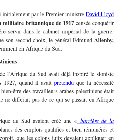
i initialement par le Premier ministre
David Lloyd
n militaire britannique de 1917
censée conquérir
féré servir dans le cabinet impérial de la guerre.
Allenby,
ne son second choix, le général Edmund
demment en Afrique du Sud.
tiniens
 l’Afrique du Sud avait déjà inspiré le sioniste
 1927, quand il avait
prétendu
que la nécessité
 bien-être des travailleurs arabes palestiniens était
le ne différait pas de ce qui se passait en Afrique
frique du Sud avaient créé une
«
barrière de la
blancs des emplois qualifiés et bien rémunérés et
zoroff, que les colons juifs devaient appliquer en