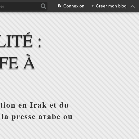
Connexion
+
Créer mon blog
ITÉ :
FE À
tion en Irak et du
 la presse arabe ou