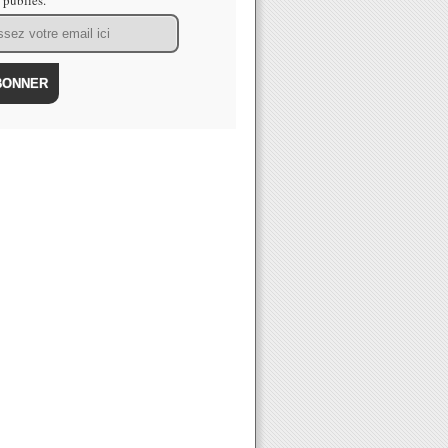
s publiés.