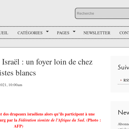
UEIL
CATÉGORIES
PAGES
NEWSLETTER
CON
Israël : un foyer loin de chez
Sui
istes blancs
RS
 2021, 10:00am
New
t des drapeaux israéliens alors qu’ils participent à une
burg par la
. (Photo :
Fédération sioniste de l’Afrique du Sud
Abonne
AFP)