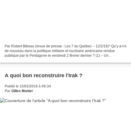
Par Robert Bibeau (revue de presse : Les 7 du Québec – 12/2/18)* Qu’y a-t-il
de nouveau dans la politique militaire et nucléaire américaine rendue
publique par le Pentagone le vendredi 2 février dernier ? (1) – Un
accroissement des dépenses militaires...
A quoi bon reconstruire l'Irak ?
Publié le 15/02/2018 à 09:34
Par
Gilles Munier