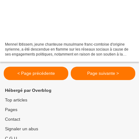
Mennel Ibtissem, jeune chanteuse musulmane franc-comtoise d'origine
syrienne, a été descendue en flamme sur les réseaux sociaux à cause de
ses engagements politiques, notamment en raison de son soutien à la
Palestine, de sa condamnation du terrorisme...
< Page précédente
Page suivante >
Hébergé par Overblog
Top articles
Pages
Contact
Signaler un abus
C.G.U.