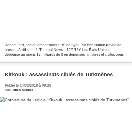
Robert Ford, ancien ambassadeur US en Syrie Par Ben Norton (revue de
presse : Arrêt sur info/The real News – 12/2/18)* Les États-Unis ont
déboursé au moins 12 milliards de $ en dépenses militaires et civiles pour
intervenir en Syrie, sur les quatre ans...
Kirkouk : assassinats ciblés de Turkmènes
Publié le 14/02/2018 à 08:26
Par
Gilles Munier