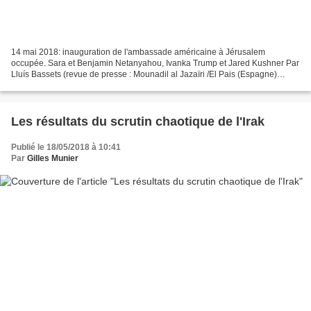
14 mai 2018: inauguration de l'ambassade américaine à Jérusalem
occupée. Sara et Benjamin Netanyahou, Ivanka Trump et Jared Kushner Par
Lluís Bassets (revue de presse : Mounadil al Jazaïri /El Pais (Espagne)
-17/5/18)* La mutation est achevée. Le rêve...
Les résultats du scrutin chaotique de l'Irak
Publié le 18/05/2018 à 10:41
Par
Gilles Munier