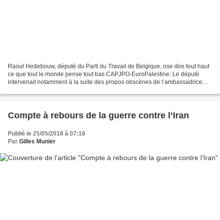
Raoul Hedebouw, député du Parti du Travail de Belgique, ose dire tout haut
ce que tout le monde pense tout bas CAPJPO-EuroPalestine: Le député
intervenait notamment à la suite des propos obscènes de l’ambassadrice
d’Israël à Bruxelles, Simona Frankel,...
Compte à rebours de la guerre contre l’Iran
Publié le 25/05/2018 à 07:16
Par
Gilles Munier