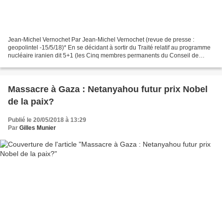
Jean-Michel Vernochet Par Jean-Michel Vernochet (revue de presse :
geopolintel -15/5/18)* En se décidant à sortir du Traité relatif au programme
nucléaire iranien dit 5+1 (les Cinq membres permanents du Conseil de
Sécurité + l’Allemagne), Donald Trump...
Massacre à Gaza : Netanyahou futur prix Nobel
de la paix?
Publié le 20/05/2018 à 13:29
Par
Gilles Munier