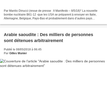
Par Manlio Dinucci (revue de presse : Il Manifesto – 8/5/18)* La nouvelle
bombe nucléaire B61-12 -que les USA se préparent à envoyer en Italie,
Allemagne, Belgique, Pays-Bas et probablement dans d’autres pays
européens- est désormais en phase finale de...
Arabie saoudite : Des milliers de personnes
sont détenues arbitrairement
Publié le 08/05/2018 à 06:45
Par
Gilles Munier