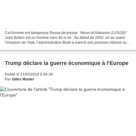
Cet homme est dangereux Revue de presse : Moon of Alabama (12/5/18)*
John Bolton est un homme sans foi ni loi : Au début de 2002, un an avant
l’invasion de l’Irak, l’administration Bush a exercé une pression intense sur
[José] Bustani pour qu’il démissionne...
Trump déclare la guerre économique à l’Europe
Publié le 21/05/2018 à 06:39
Par
Gilles Munier