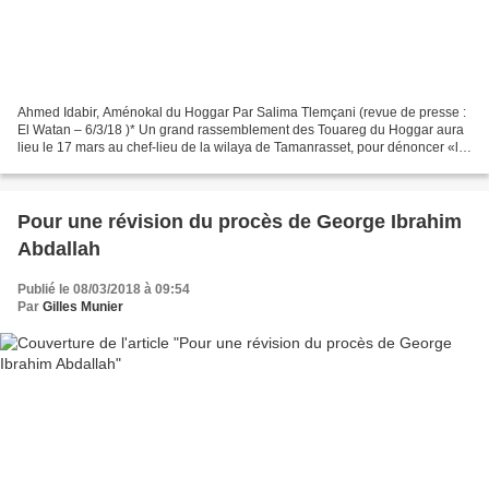
Ahmed Idabir, Aménokal du Hoggar Par Salima Tlemçani (revue de presse :
El Watan – 6/3/18 )* Un grand rassemblement des Touareg du Hoggar aura
lieu le 17 mars au chef-lieu de la wilaya de Tamanrasset, pour dénoncer «la
marginalisation», «l’exclusion»...
Pour une révision du procès de George Ibrahim
Abdallah
Publié le 08/03/2018 à 09:54
Par
Gilles Munier