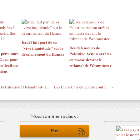
Israël fait part de sa
Des défenseurs de
“vive inquiétude” sur le
e personnes
Palestine Action arrêtés
désarmement du Hamas
 Gaza pour
en masse devant le
collectives
tribunal de Westminster
niens
Vos candidats européens soutiendront-ils la Palestine? Défendront-ils le droit international? Votez pour la Palestine !
Les États-Unis en guerre contre le “nouvel axe du mal”
Nous sommes sociaux !
Rss