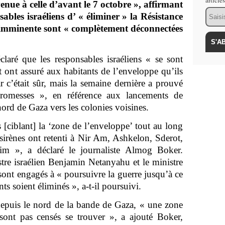
article
enue à celle d’avant le 7 octobre », affirmant
Email
ables israéliens d’ « éliminer » la Résistance
e imminente sont « complètement déconnectées
laré que les responsables israéliens « se sont
 ont assuré aux habitants de l’enveloppe qu’ils
r c’était sûr, mais la semaine dernière a prouvé
 promesses », en référence aux lancements de
nord de Gaza vers les colonies voisines.
 [ciblant] la ‘zone de l’enveloppe’ tout au long
 sirènes ont retenti à Nir Am, Ashkelon, Sderot,
sim », a déclaré le journaliste Almog Boker.
stre israélien Benjamin Netanyahu et le ministre
sont engagés à « poursuivre la guerre jusqu’à ce
ts soient éliminés », a-t-il poursuivi.
 depuis le nord de la bande de Gaza, « une zone
sont pas censés se trouver », a ajouté Boker,