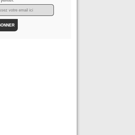
s publiés.