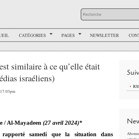
UEIL
CATÉGORIES
PAGES
NEWSLETTER
CON
st similaire à ce qu’elle était
Sui
édias israéliens)
RS
, 17:03pm
New
ce / Al-Mayadeen
(27 avril 2024)*
Abonne
t rapporté samedi que la situation dans