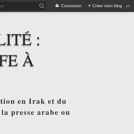
Connexion
+
Créer mon blog
ITÉ :
FE À
tion en Irak et du
 la presse arabe ou