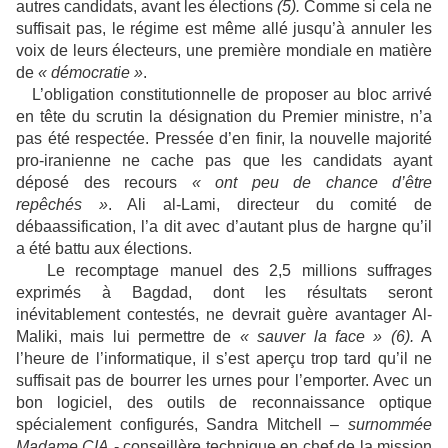
autres candidats, avant les élections
(5).
Comme si cela ne
suffisait pas, le régime est même allé jusqu’à annuler les
voix de leurs électeurs, une première mondiale en matière
de
« démocratie »
.
L’obligation constitutionnelle de proposer au bloc arrivé
en tête du scrutin la désignation du Premier ministre, n’a
pas été respectée. Pressée d’en finir, la nouvelle majorité
pro-iranienne ne cache pas que les candidats ayant
déposé des recours
« ont peu de chance d’être
repêchés »
.
Ali al-Lami, directeur du comité de
débaassification, l’a dit avec d’autant plus de hargne qu’il
a été battu aux élections.
Le
recomptage manuel des 2,5 millions suffrages
exprimés à Bagdad, dont les résultats seront
inévitablement contestés, ne devrait guère avantager Al-
Maliki, mais lui permettre de
« sauver la face » (6).
A
l’heure de l’informatique, il s’est aperçu trop tard qu’il ne
suffisait pas de bourrer les urnes pour l’emporter. Avec un
bon logiciel, des outils de reconnaissance optique
spécialement configurés, Sandra Mitchell –
surnommée
Madame CIA
-
conseillère technique en chef de la mission