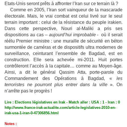
Etats-Unis seront prêts à affronter l’Iran sur ce terrain là ?
Comme en 2005, l’Iran sort vainqueur de la mascarade
électorale. Mais, le vrai combat est celui livré sur le seul
terrain important : celui de la résistance du peuple irakien.
Dans cette perspective, Nouri al-Maliki a pris ses
dispositions au cas –
aujourd’hui improbable
- où il serait
réélu Premier ministre : une muraille de sécurité en béton
surmontée de caméras et de dispositifs ultra modernes de
surveillance, ceinturant l’ensemble de Bagdad, est en
construction. Elle sera achevée mi-2011. Huit portes
contrôleront l’accès à la capitale… comme au Moyen-âge.
Ainsi, a dit le général Qassim Atta, porte-parole du
Commandement des Opérations à Bagdad, «
les
terroristes ne pourront plus entrer dans la ville
». On
n’arrête pas le progrès !
Lire : Elections législatives en Irak - Match aller : USA : 1 - Iran : 0
http://www.france-irak-actualite.com/article-legislatives-2010-en-
irak-usa-1-iran-0-47306856.html
Notes :