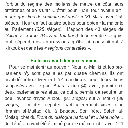
l’orbite du régime des mollahs de mettre de côté leurs
différends et de s’unir. C’était pour l’Iran, leur avait-il dit :
« une question de sécurité nationale » (3).
Mais, avec 159
sièges, il leur en faut quatre autres pour obtenir la majorité
au Parlement
(325 sièges).
L’apport des 43 sièges de
l’
Alliance kurde
(Barzani-Talabani)
leur semble acquis,
tout dépend des concessions qu’ils lui consentiront à
Kirkouk et dans les
« régions contestées ».
Fuite en avant des pro-iraniens
Pour se maintenir au pouvoir, Nouri al-Maliki et les pro-
iraniens n’y sont pas allés par quatre chemins. Ils ont
invalidé rétroactivement 52 candidats pour leurs liens
supposés avec le parti Baas irakien
(4)
, avec, parmi eux,
deux parlementaires élus, ce qui a permis de réduire un
peu l’avance d’Iyad Allaoui
(91 sièges)
sur Al-Maliki
(89
sièges).
Un des députés particulièrement visés était
Ibrahim al-Mutlaq, élu à Bagdad. Son frère, Saleh al-
Motlaq, chef du
Front du dialogue national
et
« bête noire »
de Téhéran avait été éliminé pour le même motif, avec 511