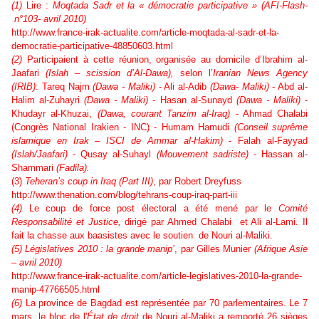
(1)
Lire :
Moqtada Sadr et la
«
démocratie participative » (AFI-Flash-
n°103- avril 2010)
http://www.france-irak-actualite.com/article-moqtada-al-sadr-et-la-
democratie-participative-48850603.html
(2)
Participaient à cette réunion, organisée au domicile d’Ibrahim al-
Jaafari
(Islah – scission d’Al-Dawa),
selon l’
Iranian News Agency
(IRIB)
: Tareq Najm
(Dawa - Maliki)
- Ali al-Adib
(Dawa- Maliki)
- Abd al-
Halim al-Zuhayri
(Dawa - Maliki)
- Hasan al-Sunayd
(Dawa - Maliki)
-
Khudayr al-Khuzai,
(Dawa, courant Tanzim al-Iraq)
- Ahmad Chalabi
(Congrès National Irakien - INC) - Humam Hamudi
(Conseil suprême
islamique en Irak – ISCI de Ammar al-Hakim)
- Falah al-Fayyad
(Islah/Jaafari)
- Qusay al-Suhayl
(Mouvement sadriste)
- Hassan al-
Shammari
(Fadila).
(3)
Teheran’s coup in Iraq (Part III)
, par
Robert Dreyfuss
http://www.thenation.com/blog/tehrans-coup-iraq-part-iii
(4)
Le coup de force post électoral a été mené par
le
Comité
Responsabilité et Justice,
dirigé par Ahmed Chalabi
et Ali al-Lami. Il
fait la chasse aux baasistes avec le soutien de Nouri al-Maliki.
(5)
Législatives 2010 : la grande manip’
, par Gilles Munier
(Afrique Asie
– avril 2010)
http://www.france-irak-actualite.com/article-legislatives-2010-la-grande-
manip-47766505.html
(6)
La province de Bagdad est représentée par 70 parlementaires. Le 7
mars, le bloc de l'
État de droit
de Nouri al-Maliki a remporté 26 sièges