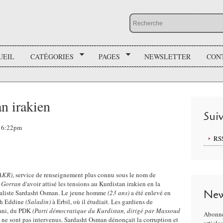
UEIL
CATÉGORIES
PAGES
NEWSLETTER
CON
n irakien
Sui
 16:22pm
RS
SAKR)
, service de renseignement plus connu sous le nom de
e
Gorran
d'avoir attisé les tensions au Kurdistan irakien en la
New
rnaliste Sardasht Osman. Le jeune homme
(23 ans)
a été enlevé en
lah Eddine
(Saladin)
à Erbil, où il étudiait. Les gardiens de
vani, du PDK
(Parti démocratique du Kurdistan, dirigé par Massoud
Abonne
, ne sont pas intervenus. Sardasht Osman dénonçait la corruption et