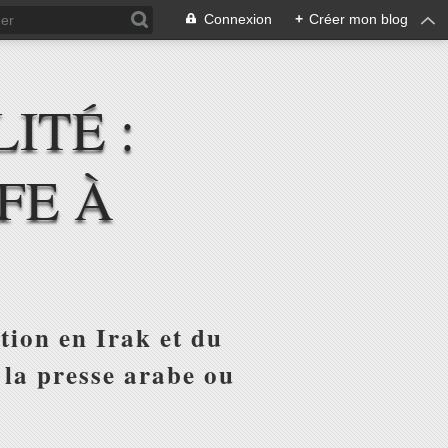
Connexion
+
Créer mon blog
ITÉ :
FE À
tion en Irak et du
 la presse arabe ou