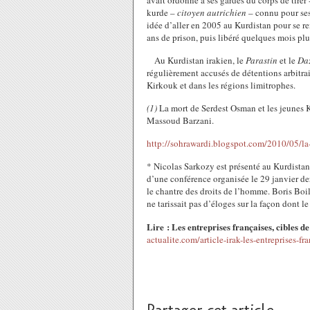
avait ordonné à ses gardes du corps de tirer 
kurde –
citoyen autrichien
– connu pour ses 
idée d’aller en 2005 au Kurdistan pour se r
ans de prison, puis libéré quelques mois plu
Au Kurdistan irakien, le
Parastin
et le
Daz
régulièrement accusés de détentions arbitrai
Kirkouk et dans les régions limitrophes.
(1)
La mort de Serdest Osman et les jeunes Kur
Massoud Barzani.
http://sohrawardi.blogspot.com/2010/05/la-
* Nicolas Sarkozy est présenté au Kurdista
d’une conférence organisée le 29 janvier de
le chantre des droits de l’homme. Boris Boi
ne tarissait pas d’éloges sur la façon dont l
Lire :
Les entreprises françaises, cibles de
actualite.com/article-irak-les-entreprises-f