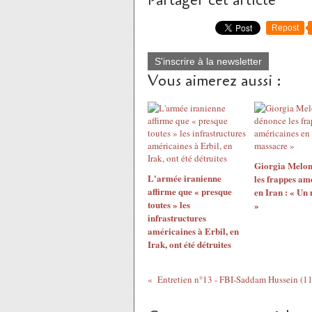
Partager cet article
Repost
S'inscrire à la newsletter
Vous aimerez aussi :
Giorgia Melon
L'armée iranienne
les frappes am
affirme que « presque
en Iran : « Un
toutes » les
»
infrastructures
américaines à Erbil, en
Irak, ont été détruites
Entretien n°13 - FBI-Saddam Hussein (1