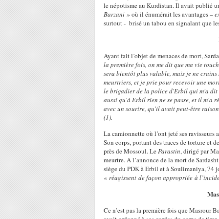
le népotisme au Kurdistan. Il avait publié un 
Barzani »
où il énumérait les avantages –
e
surtout - brisé un tabou en signalant que le
Ayant fait l’objet de menaces de mort, Sarda
la première fois, on me dit que ma vie touch
sera bientôt plus valable, mais je ne crains 
meurtriers, et je prie pour recevoir une mo
le brigadier de la police d'Erbil qui m'a dit
aussi qu'à Erbil rien ne se passe, et il m'a
avec un sourire, qu'il avait peut-être raiso
(1).
La camionnette où l’ont jeté ses ravisseurs a
Son corps, portant des traces de torture et de
près de Mossoul. Le
Parastin
, dirigé par M
meurtre. A l’annonce de la mort de Sardasht
siège du PDK à Erbil et à Soulimaniya, 74 j
« réagissent de façon appropriée à l’incide
Masr
Ce n’est pas la première fois que Masrour Ba