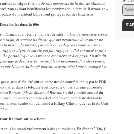
article
article satirique titré :
« Je suis amoureux de la fille de Massoud
Email
xorbitants
- dont bénéficient les membres de la famille Barzani, et –
s palais du président kurde sont protégés par des Israéliens.
Deux balles dans la tête
sht Osman avait écrit en janvier dernier :
« Ces derniers jours, pour
e à sa fin, et, comme ils disent, que ma permission de respirer ne
ni la mort ni la torture, j'attends ce rendez-vous pour voir mes
rt tragique digne de ma vie qui fut tragique… J'ai contacté ensuite
 : "Le portable qui vous menace est extérieur à ce pays!"; il m'a dit
 répété que je devais avoir un problème personnel. J'ai alors pensé,
n et que Nicolas Sarkozy
*
pouvait m'avoir téléphoné et menacé ! »
 passé sans difficulté plusieurs postes de contrôle tenus par le PDK.
ux balles dans la tête, a été retrouvé, le 6 mai, sur une autoroute
asrour Barzani
(fils de Massoud Barzani)
, a été aussitôt accusé du
 Osman, plusieurs centaines d’étudiants ont manifesté devant le
ournalistes kurdes ont demandé à Hillary Clinton que les Etats-Unis
nt ».
our Barzani sur la sellette
rzani s’en prend violemment à des journalistes. En février 2006, il