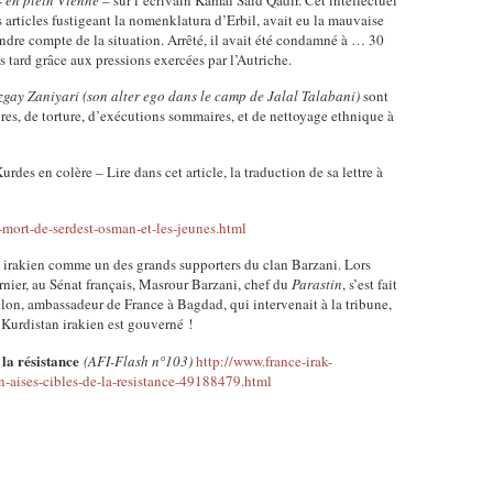
-
en plein Vienne
– sur l’écrivain Kamal Saïd Qadir. Cet intellectuel
articles fustigeant la nomenklatura d’Erbil, avait eu la mauvaise
endre compte de la situation. Arrêté, il avait été condamné à … 30
s tard grâce aux pressions exercées par l’Autriche.
gay Zaniyari
(son alter ego dans le camp de Jalal Talabani)
sont
res, de torture, d’exécutions sommaires, et de nettoyage ethnique à
des en colère – Lire dans cet article, la traduction de sa lettre à
mort-de-serdest-osman-et-les-jeunes.html
n irakien comme un des grands supporters du clan Barzani. Lors
rnier, au Sénat français, Masrour Barzani, chef du
Parastin
, s’est fait
llon, ambassadeur de France à Bagdad, qui intervenait à la tribune,
e Kurdistan irakien est gouverné !
 la résistance
(AFI-Flash n°103)
http://www.france-irak-
ran-aises-cibles-de-la-resistance-49188479.html