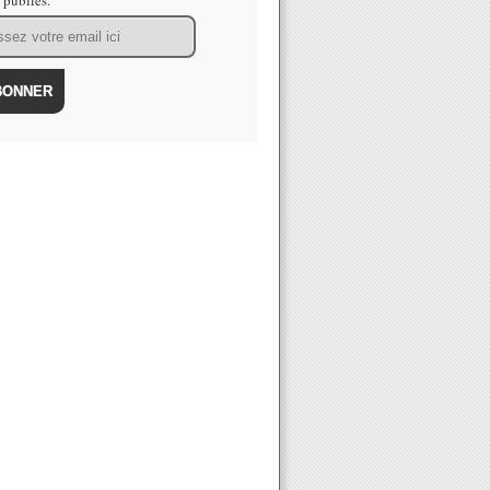
s publiés.