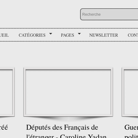
UEIL
CATÉGORIES
PAGES
NEWSLETTER
CON
réé
Députés des Français de
Guer
l'étranger - Caroline Yadan,
poli