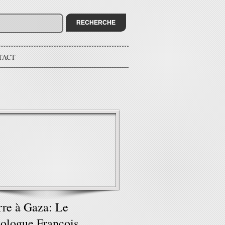
TACT
re à Gaza: Le
tologue François