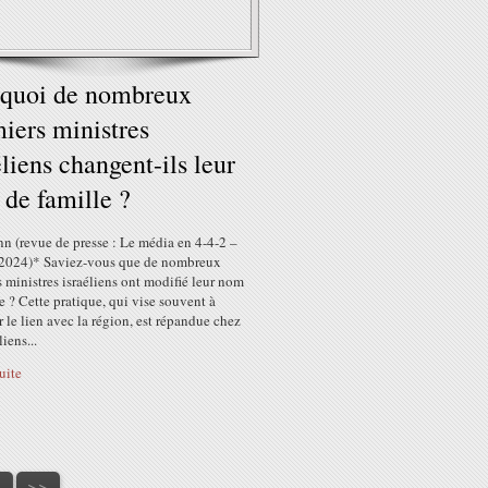
quoi de nombreux
iers ministres
éliens changent-ils leur
de famille ?
n (revue de presse : Le média en 4-4-2 –
 2024)* Saviez-vous que de nombreux
 ministres israéliens ont modifié leur nom
e ? Cette pratique, qui vise souvent à
r le lien avec la région, est répandue chez
liens...
suite
0
>
>>