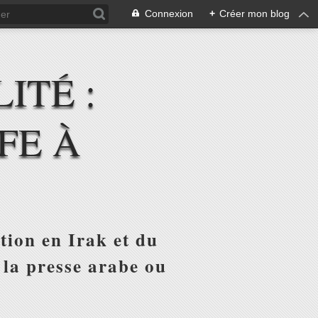
Connexion
+
Créer mon blog
ITÉ :
FE À
tion en Irak et du
 la presse arabe ou