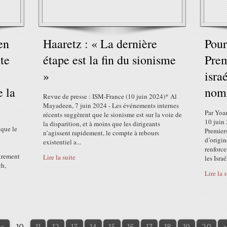
en
Haaretz : « La dernière
Pour
ète
étape est la fin du sionisme
Prem
»
isra
e la
nom 
Revue de presse : ISM-France (10 juin 2024)* Al
Mayadeen, 7 juin 2024 - Les événements internes
Par Yoan
récents suggèrent que le sionisme est sur la voie de
10 juin
la disparition, et à moins que les dirigeants
 que le
Premiers
n’agissent rapidement, le compte à rebours
d’origin
existentiel a...
renforce
strement
Lire la suite
les Israé
ch,
Lire la 
3
<
10
11
12
13
14
15
16
17
18
19
20