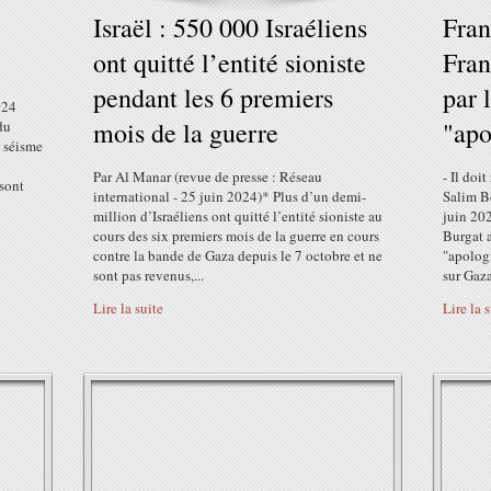
Israël : 550 000 Israéliens
Fran
ont quitté l’entité sioniste
Fran
pendant les 6 premiers
par 
024
mois de la guerre
"apo
du
 séisme
Par Al Manar (revue de presse : Réseau
- Il doi
 sont
international - 25 juin 2024)* Plus d’un demi-
Salim B
million d’Israéliens ont quitté l’entité sioniste au
juin 202
cours des six premiers mois de la guerre en cours
Burgat a
contre la bande de Gaza depuis le 7 octobre et ne
"apologi
sont pas revenus,...
sur Gaza 
Lire la suite
Lire la 