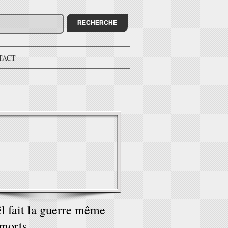
TACT
ël fait la guerre même
morts