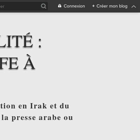
Connexion
+
Créer mon blog
ITÉ :
FE À
tion en Irak et du
 la presse arabe ou