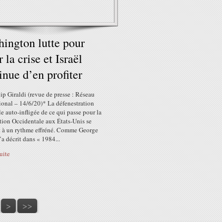
ington lutte pour
 la crise et Israël
inue d’en profiter
lip Giraldi (revue de presse : Réseau
ional – 14/6/20)* La défenestration
le auto-infligée de ce qui passe pour la
tion Occidentale aux États-Unis se
t à un rythme effréné. Comme George
’a décrit dans « 1984...
suite
>
>>