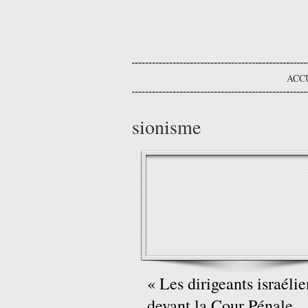
ACC
sionisme
« Les dirigeants israélie
devant la Cour Pénale