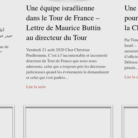
Une équipe israélienne
Une 
dans le Tour de France –
pour
Lettre de Maurice Buttin
la C
أغا
au directeur du Tour
حيدر عي
Par Time
Israël –
Vendredi 21 août 2020 Cher Christian
auraient
)*
Prudhomme, C’est à l’incontestable et incontesté
d’offici
directeur du Tour de France que nous nous
Défense 
adressons, celui qui a toujours pris les décisions
pénale..
judicieuses quand les événements le demandaient
Lire la 
et celui qui s’est parfois...
Lire la suite