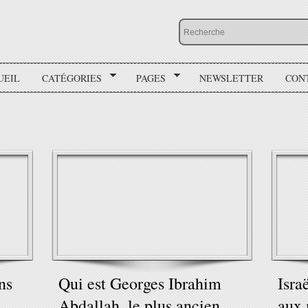
UEIL
CATÉGORIES
PAGES
NEWSLETTER
CON
ns
Qui est Georges Ibrahim
Isra
Abdallah, le plus ancien
aux 