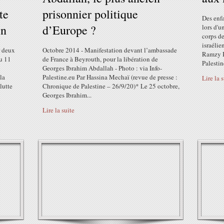
te
prisonnier politique
Des enfa
in
d’Europe ?
lors d'u
corps de
israélie
r deux
Octobre 2014 - Manifestation devant l’ambassade
Ramzy B
du 11
de France à Beyrouth, pour la libération de
Palestin
Georges Ibrahim Abdallah - Photo : via Info-
la
Palestine.eu Par Hassina Mechaï (revue de presse :
Lire la 
lutte
Chronique de Palestine – 26/9/20)* Le 25 octobre,
Georges Ibrahim...
Lire la suite