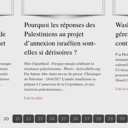
Pourquoi les réponses des
Wash
 de
Palestiniens au projet
gérer
et
d’annexion israélien sont-
cont
elles si dérisoires ?
P ar Phi
internat
hronique
Mur d'apartheid - Fresque murale célébrant la
culturel
terres
résistance palestinienne - Photo : ActiveStills.org
Civilisa
urrait
Par Adnan Abu Amer (revue de presse: Chronique
poursui
alorise
de Palestine - 26/6/20)* L’armée israélienne se
Orwell l
..
prépare à l’annexion de la Cisjordanie, et aux
Lire la 
réactions palestiniennes,...
Lire la suite
10
20
21
22
23
24
25
26
27
28
29
30