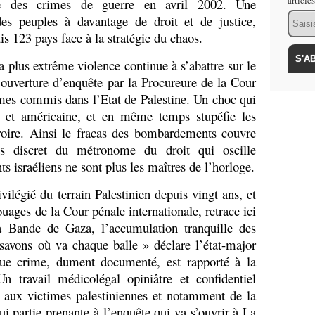
article
e des crimes de guerre en avril 2002. Une
Email
 des peuples à davantage de droit et de justice,
is 123 pays face à la stratégie du chaos.
a plus extrême violence continue à s’abattre sur le
ouverture d’enquête par la Procureure de la Cour
rimes commis dans l’Etat de Palestine. Un choc qui
nne et américaine, et en même temps stupéfie les
roire. Ainsi le fracas des bombardements couvre
is discret du métronome du droit qui oscille
s israéliens ne sont plus les maîtres de l’horloge.
ilégié du terrain Palestinien depuis vingt ans, et
ages de la Cour pénale internationale, retrace ici
la Bande de Gaza, l’accumulation tranquille des
savons où va chaque balle » déclare l’état-major
aque crime, dument documenté, est rapporté à la
n travail médicolégal opiniâtre et confidentiel
ux victimes palestiniennes et notamment de la
i partie prenante à l’enquête qui va s’ouvrir à La