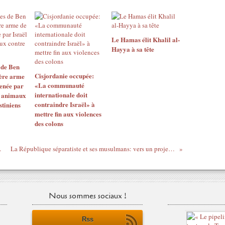
Le Hamas élit Khalil al-
Hayya à sa tête
 de Ben
Cisjordanie occupée:
ière arme
«La communauté
enée par
internationale doit
s animaux
contraindre Israël» à
stiniens
mettre fin aux violences
des colons
groupe NSO
La République séparatiste et ses musulmans: vers un projet néo-colonial?
Nous sommes sociaux !
Rss