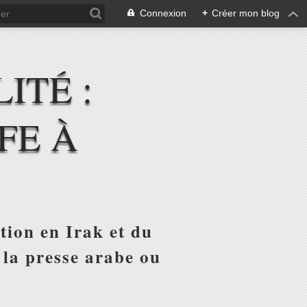
Connexion
+
Créer mon blog
ITÉ :
FE À
tion en Irak et du
 la presse arabe ou