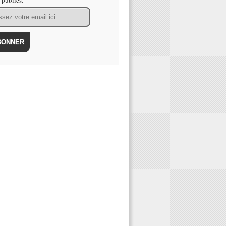
s publiés.