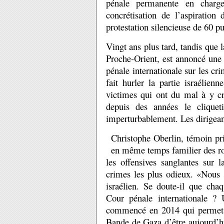
pénale permanente en charg
concrétisation de l’aspiration
protestation silencieuse de 60 pu
Vingt ans plus tard, tandis que l
Proche-Orient, est annoncé une 
pénale internationale sur les c
fait hurler la partie israélie
victimes qui ont du mal à y c
depuis des années le cliquet
imperturbablement. Les dirigeant
Christophe Oberlin, témoin priv
en même temps familier des rou
les offensives sanglantes sur 
crimes les plus odieux. «Nous 
israélien. Se doute-il que ch
Cour pénale internationale ? U
commencé en 2014 qui permet a
Bande de Gaza d’être aujourd’hu