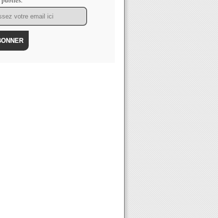
s publiés.