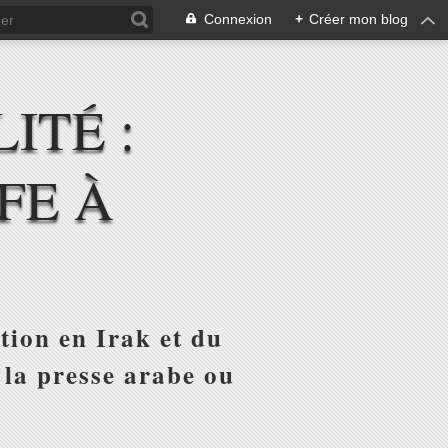
Connexion
+
Créer mon blog
ITÉ :
FE À
tion en Irak et du
 la presse arabe ou