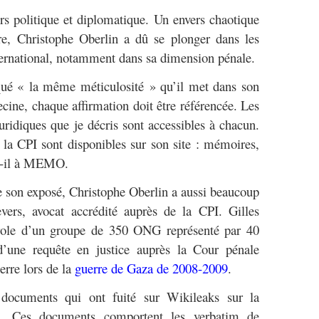
ers politique et diplomatique. Un envers chaotique
vre, Christophe Oberlin a dû se plonger dans les
ternational, notamment dans sa dimension pénale.
liqué « la même méticulosité » qu’il met dans son
cine, chaque affirmation doit être référencée. Les
uridiques que je décris sont accessibles à chacun.
e la CPI sont disponibles sur son site : mémoires,
-t-il à MEMO.
de son exposé, Christophe Oberlin a aussi beaucoup
vers, avocat accrédité auprès de la CPI. Gilles
arole d’un groupe de 350 ONG représenté par 40
d’une requête en justice auprès la Cour pénale
erre lors de la
guerre de Gaza de 2008-2009
.
 documents qui ont fuité sur Wikileaks sur la
s
. Ces documents comportent les verbatim de