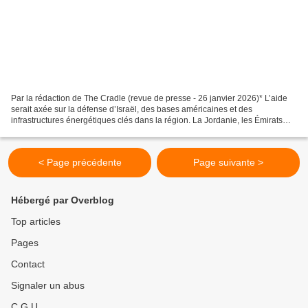
Par la rédaction de The Cradle (revue de presse - 26 janvier 2026)* L’aide
serait axée sur la défense d’Israël, des bases américaines et des
infrastructures énergétiques clés dans la région. La Jordanie, les Émirats
arabes unis et le Royaume-Uni sont...
< Page précédente
Page suivante >
Hébergé par Overblog
Top articles
Pages
Contact
Signaler un abus
C.G.U.