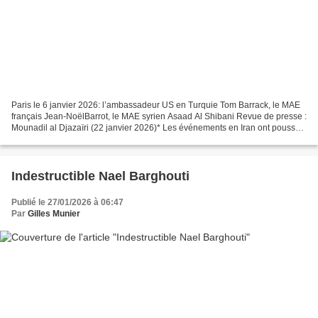
Paris le 6 janvier 2026: l’ambassadeur US en Turquie Tom Barrack, le MAE
français Jean-NoëlBarrot, le MAE syrien Asaad Al Shibani Revue de presse :
Mounadil al Djazaïri (22 janvier 2026)* Les événements en Iran ont poussé
de nombreux bienfaiteurs de l’humanité...
Indestructible Nael Barghouti
Publié le 27/01/2026 à 06:47
Par
Gilles Munier