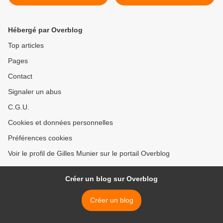
que peuvent jouer les
palestinienne arrêtés en
Kurdes dans le conflit face
Tunisie >
à l'Iran
Hébergé par Overblog
Top articles
Pages
Contact
Signaler un abus
C.G.U.
Cookies et données personnelles
Préférences cookies
Voir le profil de Gilles Munier sur le portail Overblog
Créer un blog sur Overblog
Créer un blog