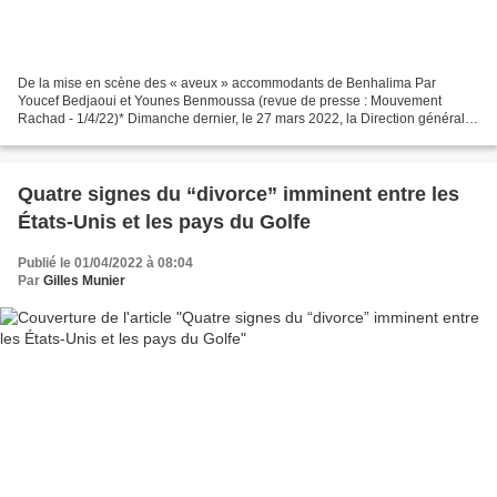
De la mise en scène des « aveux » accommodants de Benhalima Par
Youcef Bedjaoui et Younes Benmoussa (revue de presse : Mouvement
Rachad - 1/4/22)* Dimanche dernier, le 27 mars 2022, la Direction générale
de la Sureté nationale (DGSN) a publié une vidéo...
Quatre signes du “divorce” imminent entre les
États-Unis et les pays du Golfe
Publié le 01/04/2022 à 08:04
Par
Gilles Munier