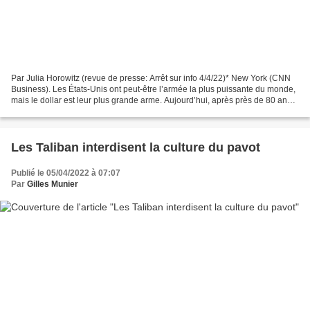
Par Julia Horowitz (revue de presse: Arrêt sur info 4/4/22)* New York (CNN
Business). Les États-Unis ont peut-être l’armée la plus puissante du monde,
mais le dollar est leur plus grande arme. Aujourd’hui, après près de 80 ans
de domination du dollar,...
Les Taliban interdisent la culture du pavot
Publié le 05/04/2022 à 07:07
Par
Gilles Munier