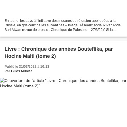
En jaune, les pays à l’initiative des mesures de rétorsion appliquées à la
Russie, en gris ceux ne les suivant pas – Image : réseaux sociaux Par Abdel
Bari Atwan (revue de presse : Chronique de Palestine – 27/3/22)* Si la
guerre en Ukraine a eu un effet...
Livre : Chronique des années Bouteflika, par
Hocine Malti (tome 2)
Publié le 31/03/2022 à 10:13
Par
Gilles Munier