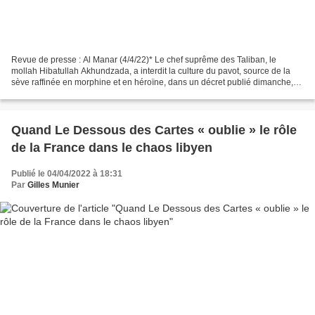
Revue de presse : Al Manar (4/4/22)* Le chef suprême des Taliban, le
mollah Hibatullah Akhundzada, a interdit la culture du pavot, source de la
sève raffinée en morphine et en héroïne, dans un décret publié dimanche,
tenant ainsi sa promesse faite après...
Quand Le Dessous des Cartes « oublie » le rôle
de la France dans le chaos libyen
Publié le 04/04/2022 à 18:31
Par
Gilles Munier