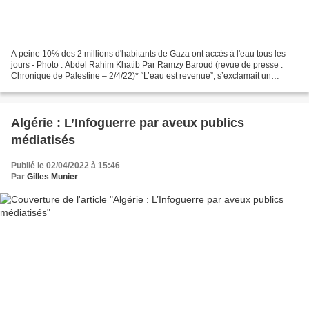
A peine 10% des 2 millions d'habitants de Gaza ont accès à l'eau tous les
jours - Photo : Abdel Rahim Khatib Par Ramzy Baroud (revue de presse :
Chronique de Palestine – 2/4/22)* “L’eau est revenue”, s’exclamait un
membre de la famille dans un mélange...
Algérie : L’Infoguerre par aveux publics
médiatisés
Publié le 02/04/2022 à 15:46
Par
Gilles Munier