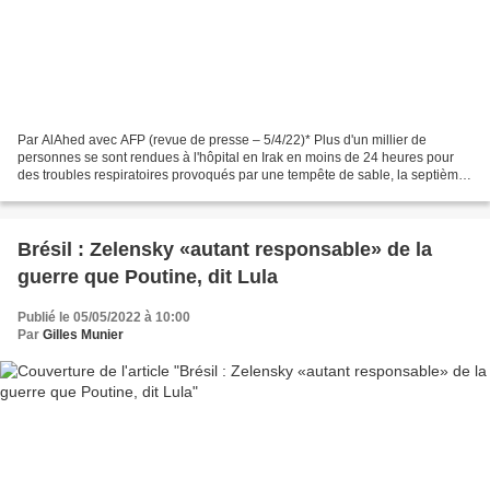
Par AlAhed avec AFP (revue de presse – 5/4/22)* Plus d'un millier de
personnes se sont rendues à l'hôpital en Irak en moins de 24 heures pour
des troubles respiratoires provoqués par une tempête de sable, la septième
qui frappe le pays en un mois, a rapporté...
Brésil : Zelensky «autant responsable» de la
guerre que Poutine, dit Lula
Publié le 05/05/2022 à 10:00
Par
Gilles Munier