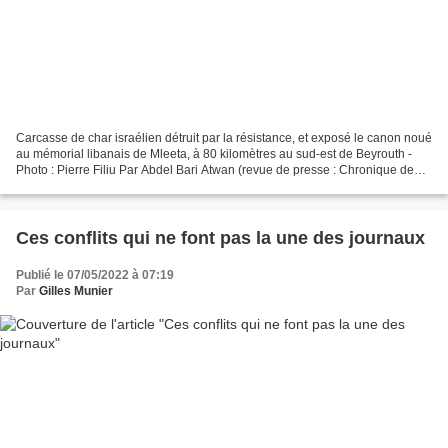
Carcasse de char israélien détruit par la résistance, et exposé le canon noué
au mémorial libanais de Mleeta, à 80 kilomètres au sud-est de Beyrouth -
Photo : Pierre Filiu Par Abdel Bari Atwan (revue de presse : Chronique de
Palestine – 5/5/22)* La colère...
Ces conflits qui ne font pas la une des journaux
Publié le 07/05/2022 à 07:19
Par
Gilles Munier