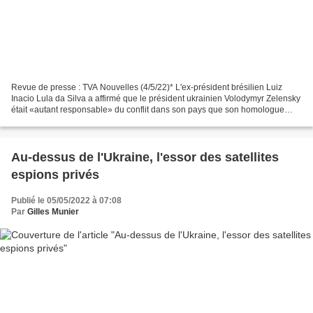
Revue de presse : TVA Nouvelles (4/5/22)* L'ex-président brésilien Luiz
Inacio Lula da Silva a affirmé que le président ukrainien Volodymyr Zelensky
était «autant responsable» du conflit dans son pays que son homologue
russe Vladimir Poutine, dans un...
Au-dessus de l'Ukraine, l'essor des satellites
espions privés
Publié le 05/05/2022 à 07:08
Par
Gilles Munier