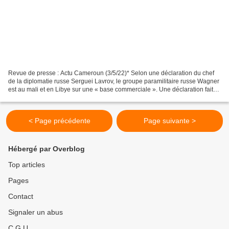
Revue de presse : Actu Cameroun (3/5/22)* Selon une déclaration du chef
de la diplomatie russe Serguei Lavrov, le groupe paramilitaire russe Wagner
est au mali et en Libye sur une « base commerciale ». Une déclaration faite
lundi sur la chaîne de télévision...
< Page précédente
Page suivante >
Hébergé par Overblog
Top articles
Pages
Contact
Signaler un abus
C.G.U.