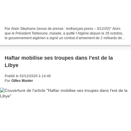
Par Alain Stephane (revue de presse : lesfrançais.press – 3/12/20)* Alors
que le Président Tebboune, malade, a quitté l’Algérie depuis le 28 octobre,
le gouvernement algérien a signé un contrat d’armement de 2 milliards de
dollars avec la Russie pour...
Haftar mobilise ses troupes dans l’est de la
Libye
Publié le 02/12/2020 à 14:40
Par
Gilles Munier