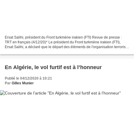
Ersat Salihi, président du Front turkmène irakien (FTI) Revue de presse :
TRT en français (4/12/20)* Le président du Front turkmène irakien (FTI),
Ersat Salihi, a déclaré que le départ des éléments de l'organisation terroriste
séparatiste PKK du district...
En Algérie, le vol furtif est à l’honneur
Publié le 04/12/2020 à 10:21
Par
Gilles Munier