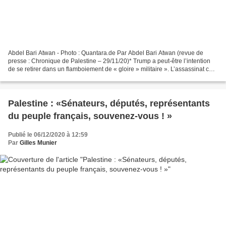
Abdel Bari Atwan - Photo : Quantara.de Par Abdel Bari Atwan (revue de
presse : Chronique de Palestine – 29/11/20)* Trump a peut-être l’intention
de se retirer dans un flamboiement de « gloire » militaire ». L’assassinat ce
vendredi 28 novembre du physicien...
Palestine : «Sénateurs, députés, représentants
du peuple français, souvenez-vous ! »
Publié le 06/12/2020 à 12:59
Par
Gilles Munier