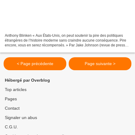
Anthony Blinken « Aux États-Unis, on peut soutenir la pire des politiques
étrangères de l’histoire moderne sans craindre aucune conséquence. Pire
encore, vous en serez récompensés. » Par Jake Johnson (revue de presse :
Common Dreams.org – 23/11/20)* Alors...
< Page précédente
Page suivante >
Hébergé par Overblog
Top articles
Pages
Contact
Signaler un abus
C.G.U.