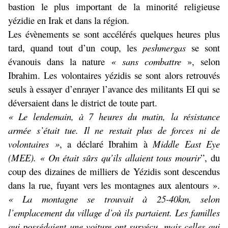
bastion le plus important de la minorité religieuse
yézidie en Irak et dans la région.
Les évènements se sont accélérés quelques heures plus
tard, quand tout d’un coup, les
peshmergas
se sont
évanouis dans la nature
« sans combattre
», selon
Ibrahim. Les volontaires yézidis se sont alors retrouvés
seuls à essayer d’enrayer l’avance des militants EI qui se
déversaient dans le district de toute part.
« Le lendemain, à 7 heures du matin, la résistance
armée s’était tue. Il ne restait plus de forces ni de
volontaires »
, a déclaré Ibrahim à
Middle East Eye
(MEE).
« On était sûrs qu’ils allaient tous mourir
”, du
coup des dizaines de milliers de Yézidis sont descendus
dans la rue, fuyant vers les montagnes aux alentours ».
« La montagne se trouvait à 25-40km, selon
l’emplacement du village d’où ils partaient. Les familles
qui possédaient une voiture ont survécu, mais celles qui