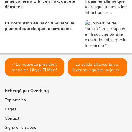
américaines à Erbil, en Irak, ont été
détruites
La corruption en Irak : une bataille
plus redoutable que le terrorisme
< Le nouveau président
La solide alliance turco-
rentre en Libye- El Menfi
libyenne inquiète toujours la
revient par Benghazi et…
France (étude) >
rencontre Haftar
Hébergé par Overblog
Top articles
Pages
Contact
Signaler un abus