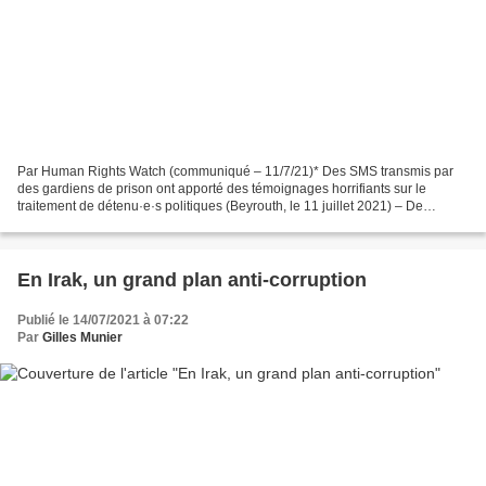
Par Human Rights Watch (communiqué – 11/7/21)* Des SMS transmis par
des gardiens de prison ont apporté des témoignages horrifiants sur le
traitement de détenu·e·s politiques (Beyrouth, le 11 juillet 2021) – De
nouveaux témoignages contiennent des allégations...
En Irak, un grand plan anti-corruption
Publié le 14/07/2021 à 07:22
Par
Gilles Munier