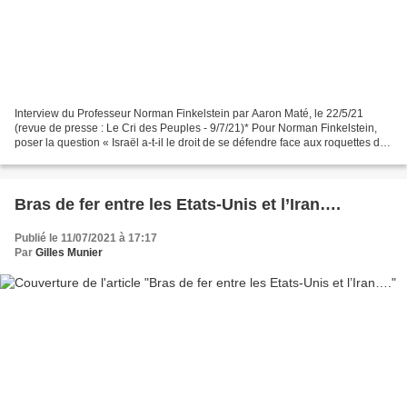
Interview du Professeur Norman Finkelstein par Aaron Maté, le 22/5/21
(revue de presse : Le Cri des Peuples - 9/7/21)* Pour Norman Finkelstein,
poser la question « Israël a-t-il le droit de se défendre face aux roquettes de
Gaza ? » revient à demander...
Bras de fer entre les Etats-Unis et l’Iran….
Publié le 11/07/2021 à 17:17
Par
Gilles Munier