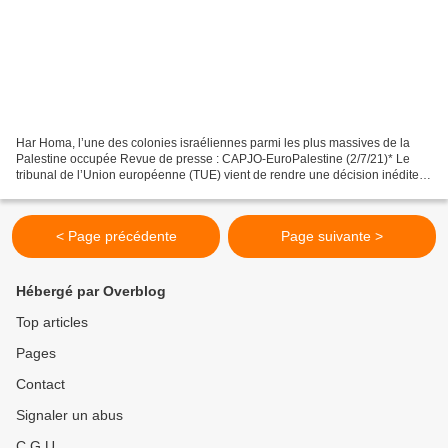
Har Homa, l’une des colonies israéliennes parmi les plus massives de la
Palestine occupée Revue de presse : CAPJO-EuroPalestine (2/7/21)* Le
tribunal de l’Union européenne (TUE) vient de rendre une décision inédite,
marquant une avancée dans la lutte...
< Page précédente
Page suivante >
Hébergé par Overblog
Top articles
Pages
Contact
Signaler un abus
C.G.U.