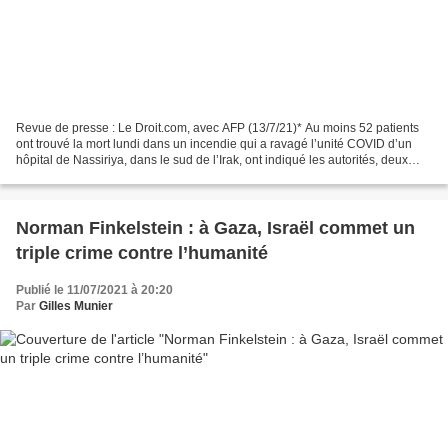
Revue de presse : Le Droit.com, avec AFP (13/7/21)* Au moins 52 patients
ont trouvé la mort lundi dans un incendie qui a ravagé l’unité COVID d’un
hôpital de Nassiriya, dans le sud de l’Irak, ont indiqué les autorités, deux
mois et demi après une tragédie...
Norman Finkelstein : à Gaza, Israël commet un
triple crime contre l’humanité
Publié le 11/07/2021 à 20:20
Par
Gilles Munier