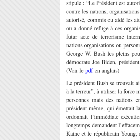
stipule : “Le Président est autori
contre les nations, organisations
autorisé, commis ou aidé les at
ou a donné refuge à ces organis
futur acte de terrorisme inter
nations organisations ou personn
George W. Bush les pleins pouvo
démocrate Joe Biden, président 
(Voir le
pdf
en anglais)
Le président Bush se trouvait a
à la terreur”, à utiliser la forc
personnes mais des nations ent
président même, qui émettait la
ordonnait l’immédiate exécuti
longtemps demandent l’effacemen
Kaine et le républicain Young, m