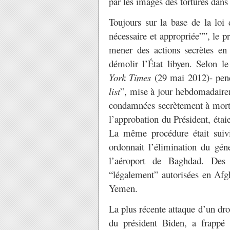
par les images des tortures dans
Toujours sur la base de la loi d
nécessaire et appropriée””, le p
mener des actions secrètes en
démolir l’État libyen. Selon 
York Times
(29 mai 2012)- pend
list
”, mise à jour hebdomadaire
condamnées secrètement à mort s
l’approbation du Président, éta
La même procédure était suivi
ordonnait l’élimination du gé
l’aéroport de Baghdad. Des
“légalement” autorisées en Afgh
Yemen.
La plus récente attaque d’un dr
du président Biden, a frappé