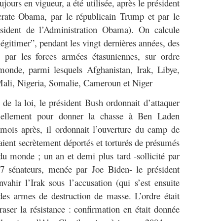
ours en vigueur, a été utilisée, après le président
crate Obama, par le républicain Trump et par le
sident de l’Administration Obama). On calcule
“légitimer”, pendant les vingt dernières années, des
es par les forces armées étasuniennes, sur ordre
monde, parmi lesquels Afghanistan, Irak, Libye,
Mali, Nigeria, Somalie, Cameroun et Niger
 de la loi, le président Bush ordonnait d’attaquer
iciellement pour donner la chasse à Ben Laden
s mois après, il ordonnait l’ouverture du camp de
ient secrètement déportés et torturés de présumés
s du monde ; un an et demi plus tard -sollicité par
77 sénateurs, menée par Joe Biden- le président
vahir l’Irak sous l’accusation (qui s’est ensuite
 des armes de destruction de masse. L’ordre était
raser la résistance : confirmation en était donnée