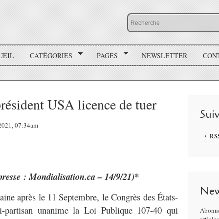
UEIL
CATÉGORIES
PAGES
NEWSLETTER
CON
président USA licence de tuer
Sui
 2021, 07:34am
RS
presse : Mondialisation.ca – 14/9/21)*
New
ine après le 11 Septembre, le Congrès des États-
i-partisan unanime la Loi Publique 107-40 qui
Abonne