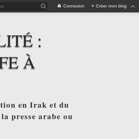
Connexion
+
Créer mon blog
ITÉ :
FE À
tion en Irak et du
 la presse arabe ou