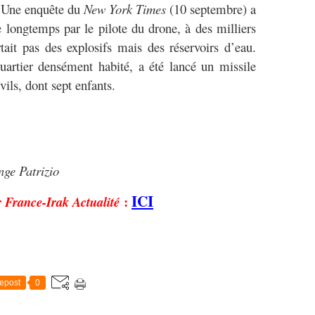
. Une enquête du
New York Times
(10 septembre) a
ie longtemps par le pilote du drone, à des milliers
ait pas des explosifs mais des réservoirs d’eau.
uartier densément habité, a été lancé un missile
vils, dont sept enfants.
nge Patrizio
ICI
r
:
France-Irak Actualité
epost
0