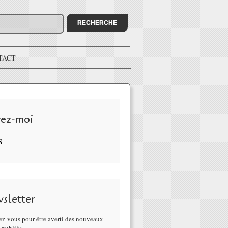
TACT
vez-moi
S
sletter
z-vous pour être averti des nouveaux