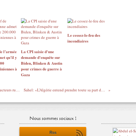
Le cessez-le-feu des
incendiaires
de l’armée
La CPI saisie d'une
et qu’il y
demande d'enquête sur
000
Biden, Blinken & Austin
iniennes à
pour crimes de guerre à
Gaza
Le Mali se prépare à accueillir 1000 instructeurs russes pour appuyer son armée
Sahel: «L’Algérie entend prendre toute sa part dans la résolution du conflit»
Nous sommes sociaux !
Rss