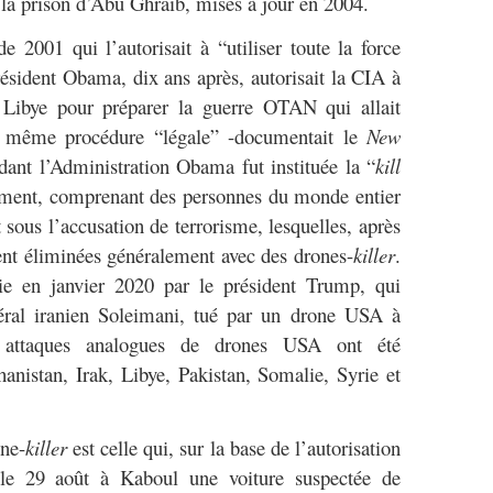
 la prison d’Abu Ghraib, mises à jour en 2004.
e 2001 qui l’autorisait à “utiliser toute la force
résident Obama, dix ans après, autorisait la CIA à
 Libye pour préparer la guerre OTAN qui allait
le même procédure “légale” -documentait le
New
ant l’Administration Obama fut instituée la “
kill
ment, comprenant des personnes du monde entier
ous l’accusation de terrorisme, lesquelles, après
ient éliminées généralement avec des drones-
killer
.
e en janvier 2020 par le président Trump, qui
néral iranien Soleimani, tué par un drone USA à
 attaques analogues de drones USA ont été
anistan, Irak, Libye, Pakistan, Somalie, Syrie et
one-
killer
est celle qui, sur la base de l’autorisation
 le 29 août à Kaboul une voiture suspectée de