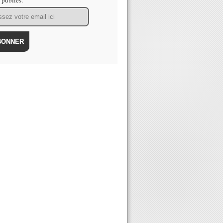
s publiés.