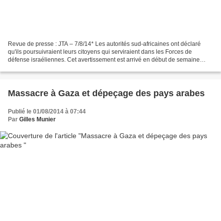
Revue de presse : JTA – 7/8/14* Les autorités sud-africaines ont déclaré
qu'ils poursuivraient leurs citoyens qui serviraient dans les Forces de
défense israéliennes. Cet avertissement est arrivé en début de semaine
alors qu’un groupe de solidarité pro-palestinien...
Massacre à Gaza et dépeçage des pays arabes
Publié le 01/08/2014 à 07:44
Par
Gilles Munier