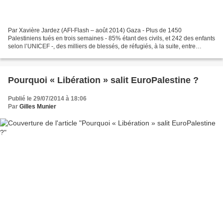
Par Xavière Jardez (AFI-Flash – août 2014) Gaza - Plus de 1450
Palestiniens tués en trois semaines - 85% étant des civils, et 242 des enfants
selon l’UNICEF -, des milliers de blessés, de réfugiés, à la suite, entre
autres, de l’appropriation de 40% de...
Pourquoi « Libération » salit EuroPalestine ?
Publié le 29/07/2014 à 18:06
Par
Gilles Munier