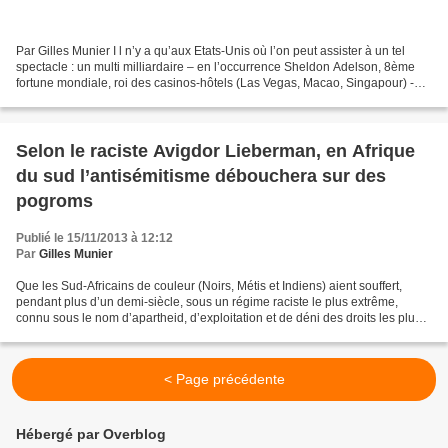
Par Gilles Munier I l n’y a qu’aux Etats-Unis où l’on peut assister à un tel
spectacle : un multi milliardaire – en l’occurrence Sheldon Adelson, 8ème
fortune mondiale, roi des casinos-hôtels (Las Vegas, Macao, Singapour) -
organisant à huis clos un examen...
Selon le raciste Avigdor Lieberman, en Afrique
du sud l’antisémitisme débouchera sur des
pogroms
Publié le 15/11/2013 à 12:12
Par
Gilles Munier
Que les Sud-Africains de couleur (Noirs, Métis et Indiens) aient souffert,
pendant plus d’un demi-siècle, sous un régime raciste le plus extrême,
connu sous le nom d’apartheid, d’exploitation et de déni des droits les plus
élémentaires n’empêche pas Avigdor...
< Page précédente
Hébergé par Overblog