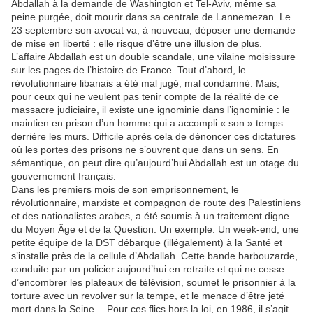
Abdallah à la demande de Washington et Tel-Aviv, même sa
peine purgée, doit mourir dans sa centrale de Lannemezan. Le
23 septembre son avocat va, à nouveau, déposer une demande
de mise en liberté : elle risque d’être une illusion de plus.
L’affaire Abdallah est un double scandale, une vilaine moisissure
sur les pages de l’histoire de France. Tout d’abord, le
révolutionnaire libanais a été mal jugé, mal condamné. Mais,
pour ceux qui ne veulent pas tenir compte de la réalité de ce
massacre judiciaire, il existe une ignominie dans l’ignominie : le
maintien en prison d’un homme qui a accompli « son » temps
derrière les murs. Difficile après cela de dénoncer ces dictatures
où les portes des prisons ne s’ouvrent que dans un sens. En
sémantique, on peut dire qu’aujourd’hui Abdallah est un otage du
gouvernement français.
Dans les premiers mois de son emprisonnement, le
révolutionnaire, marxiste et compagnon de route des Palestiniens
et des nationalistes arabes, a été soumis à un traitement digne
du Moyen Âge et de la Question. Un exemple. Un week-end, une
petite équipe de la DST débarque (illégalement) à la Santé et
s’installe près de la cellule d’Abdallah. Cette bande barbouzarde,
conduite par un policier aujourd’hui en retraite et qui ne cesse
d’encombrer les plateaux de télévision, soumet le prisonnier à la
torture avec un revolver sur la tempe, et le menace d’être jeté
mort dans la Seine… Pour ces flics hors la loi, en 1986, il s’agit