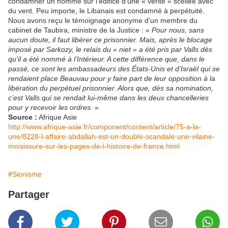
condamner un homme sur l’édifice d’une « vérité » scellée avec
du vent. Peu importe, le Libanais est condamné à perpétuité.
Nous avons reçu le témoignage anonyme d’un membre du
cabinet de Taubira, ministre de la Justice : «
Pour nous, sans
aucun doute, il faut libérer ce prisonnier. Mais, après le blocage
imposé par Sarkozy, le relais du « niet » a été pris par Valls dès
qu’il a été nommé à l’Intérieur. A cette différence que, dans le
passé, ce sont les ambassadeurs des États-Unis et d’Israël qui se
rendaient place Beauvau pour y faire part de leur opposition à la
libération du perpétuel prisonnier. Alors que, dès sa nomination,
c’est Valls qui se rendait lui-même dans les deux chancelleries
pour y recevoir les ordres.
»
Source :
Afrique Asie
http://www.afrique-asie.fr/component/content/article/75-a-la-
une/8228-l-affaire-abdallah-est-un-double-scandale-une-vilaine-
moisissure-sur-les-pages-de-l-histoire-de-france.html
#Sionisme
Partager