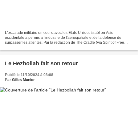
L'escalade militaire en cours avec les Etats-Unis et Israël en Asie
occidentale a permis à l'industrie de l'aérospatiale et de la défense de
surpasser les attentes. Par la rédaction de The Cradle (via Spirit of Free
Speech - 10 octobre 2024)* Les fabricants...
Le Hezbollah fait son retour
Publié le 11/10/2024 à 08:08
Par
Gilles Munier