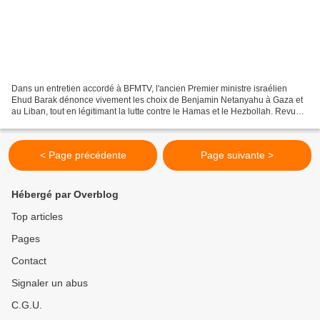
Dans un entretien accordé à BFMTV, l'ancien Premier ministre israélien
Ehud Barak dénonce vivement les choix de Benjamin Netanyahu à Gaza et
au Liban, tout en légitimant la lutte contre le Hamas et le Hezbollah. Revue
de presse : BFMTV (François Blanchard...
< Page précédente
Page suivante >
Hébergé par Overblog
Top articles
Pages
Contact
Signaler un abus
C.G.U.