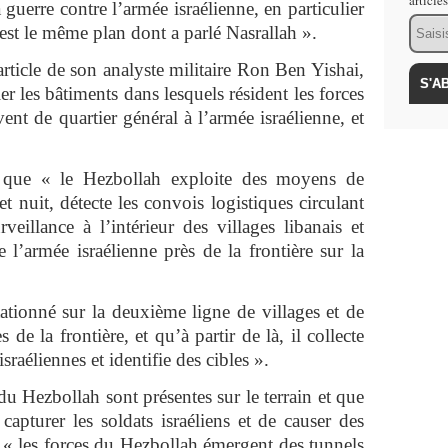
article
guerre contre l’armée israélienne, en particulier
Email
’est le même plan dont a parlé Nasrallah ».
rticle de son analyste militaire Ron Ben Yishai,
er les bâtiments dans lesquels résident les forces
nt de quartier général à l’armée israélienne, et
 que « le Hezbollah exploite des moyens de
et nuit, détecte les convois logistiques circulant
eillance à l’intérieur des villages libanais et
 l’armée israélienne près de la frontière sur la
stationné sur la deuxième ligne de villages et de
 de la frontière, et qu’à partir de là, il collecte
sraéliennes et identifie des cibles ».
 du Hezbollah sont présentes sur le terrain et que
capturer les soldats israéliens et de causer des
 « les forces du Hezbollah émergent des tunnels