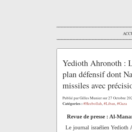
ACC
Yedioth Ahronoth : 
plan défensif dont Nas
missiles avec précisi
Publié par Gilles Munier sur 27 Octobre 2
Catégories :
#Hezbollah
,
#Liban
,
#Gaza
Revue de presse : Al-Man
Le journal israélien Yedioth