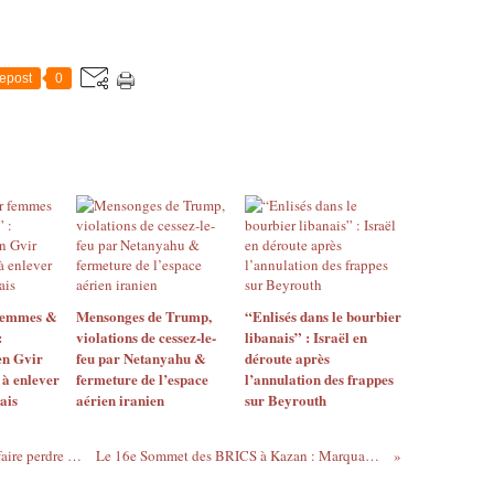
epost
0
 femmes &
Mensonges de Trump,
“Enlisés dans le bourbier
:
violations de cessez-le-
libanais” : Israël en
en Gvir
feu par Netanyahu &
déroute après
 à enlever
fermeture de l’espace
l’annulation des frappes
ais
aérien iranien
sur Beyrouth
Pourquoi la candidate Jill Stein pourrait faire perdre la présidentielle américaine à Kamala Harris
Le 16e Sommet des BRICS à Kazan : Marquant l’Éclipse de l’Hégémonie Occidentale