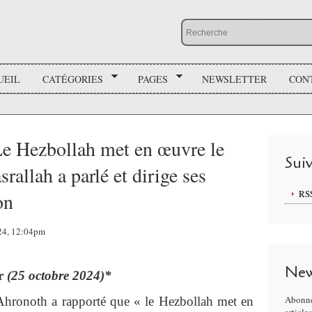
UEIL
CATÉGORIES
PAGES
NEWSLETTER
CON
Le Hezbollah met en œuvre le
Sui
rallah a parlé et dirige ses
RS
on
024, 12:04pm
New
ar
(25 octobre 2024)*
Abonne
 Ahronoth a rapporté que « le Hezbollah met en