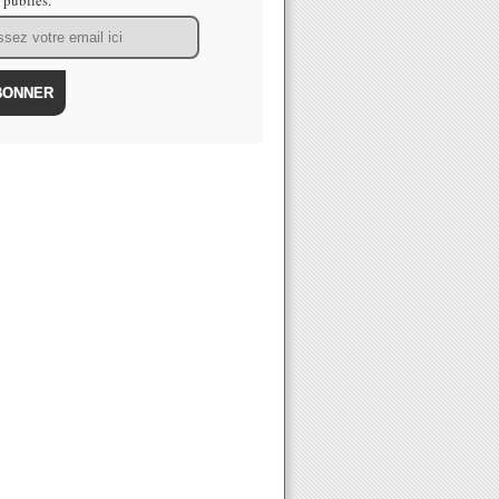
s publiés.