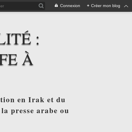
Connexion
+
Créer mon blog
ITÉ :
FE À
tion en Irak et du
 la presse arabe ou