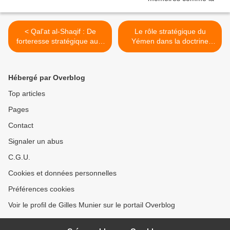
< Qal'at al-Shaqif : De
Le rôle stratégique du
forteresse stratégique au «
Yémen dans la doctrine
Monstre sur la montagne »
militaire iranienne >
dans la mémoire
israélienne
Hébergé par Overblog
Top articles
Pages
Contact
Signaler un abus
C.G.U.
Cookies et données personnelles
Préférences cookies
Voir le profil de Gilles Munier sur le portail Overblog