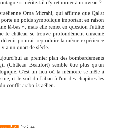
 montagne » mérite-t-il d'y retourner à nouveau ?
israélienne Orna Mizrahi, qui affirme que Qal'at
« porte un poids symbolique important en raison
nne là-bas », mais elle remet en question l'utilité
que le château se trouve profondément enraciné
 détenir pourrait reproduire la même expérience
l y a un quart de siècle.
aujourd'hui au premier plan des bombardements
aqif (Château Beaufort) semble être plus qu'un
ologique. C'est un lieu où la mémoire se mêle à
lisme, et le sud du Liban à l'un des chapitres les
u conflit arabo-israélien.
epost
0