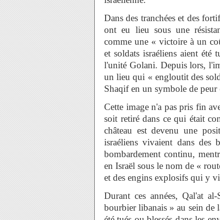
Dans des tranchées et des forti
ont eu lieu sous une résistan
comme une « victoire à un coût
et soldats israéliens aient ét
l'unité Golani. Depuis lors, l'
un lieu qui « engloutit des sold
Shaqif en un symbole de peur et
Cette image n'a pas pris fin av
soit retiré dans ce qui était 
château est devenu une posit
israéliens vivaient dans des 
bombardement continu, mentre
en Israël sous le nom de « rou
et des engins explosifs qui y vi
Durant ces années, Qal'at al
bourbier libanais » au sein de l
été tués ou blessés dans les en