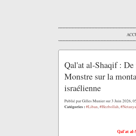
ACC
Qal'at al-Shaqif : De 
Monstre sur la mont
israélienne
Publié par Gilles Munier sur 3 Juin 2026, 
Catégories :
#Liban
,
#Hezbollah
,
#Netany
Qal'at al-