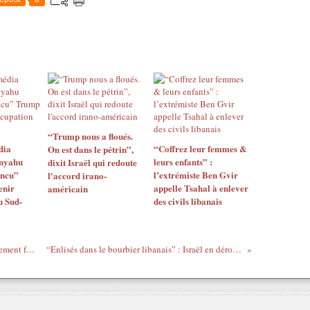
“Trump nous a floués.
dia
“Coffrez leur femmes &
On est dans le pétrin”,
anyahu
leurs enfants” :
dixit Israël qui redoute
incu”
l’extrémiste Ben Gvir
l'accord irano-
enir
appelle Tsahal à enlever
américain
u Sud-
des civils libanais
Trump à Netanyahu : “Vous êtes complètement fou. Tout le monde déteste Israël à cause de ça”
“Enlisés dans le bourbier libanais” : Israël en déroute après l’annulation des frappes sur Beyrouth