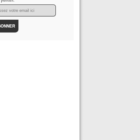
s publiés.