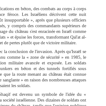
fications en béton, des combats au corps à corps
ce féroce. Les Israéliens décrivent cette nuit
 insupportable », après que plusieurs officiers
é tués, y compris des commandants supérieurs de
image du château s'est enracinée en Israël comme
ats » et épuise les forces, transformant Qal'at al-
 de pertes plutôt que de victoire militaire.
ec la conclusion de l'invasion. Après qu'Israël se
connu comme la « zone de sécurité » en 1985, le
ion militaire avancée et exposée. Les soldats
bunkers en béton et des tunnels fortifiés sous
 que la route menant au château était connue
te sanglante » en raison des nombreuses attaques
saient les soldats.
-Shaqif est devenu un symbole de l'idée du «
a société israélienne. Des dizaines de soldats ont
virons du château, tandis que l'opinion publique