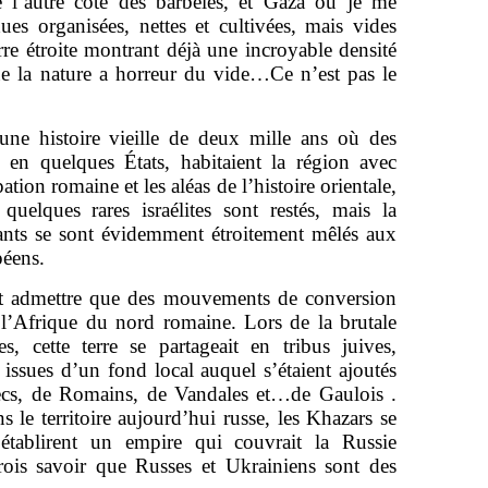
 de l’autre côté des barbelés, et Gaza où je me
ues organisées, nettes et cultivées, mais vides
re étroite montrant déjà une incroyable densité
ue la nature a horreur du vide…Ce n’est pas le
à une histoire vieille de deux mille ans où des
 en quelques États, habitaient la région avec
tion romaine et les aléas de l’histoire orientale,
quelques rares israélites sont restés, mais la
ants se sont évidemment étroitement mêlés aux
péens.
aut admettre que des mouvements de conversion
l’Afrique du nord romaine. Lors de la brutale
s, cette terre se partageait en tribus juives,
 issues d’un fond local auquel s’étaient ajoutés
ecs, de Romains, de Vandales et…de Gaulois .
 le territoire aujourd’hui russe, les Khazars se
 établirent un empire qui couvrait la Russie
crois savoir que Russes et Ukrainiens sont des