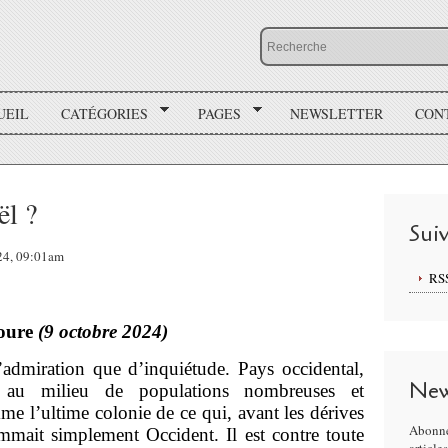
UEIL
CATÉGORIES
PAGES
NEWSLETTER
CON
ël ?
Sui
024, 09:01am
RS
Roure
(9 octobre 2024)
d’admiration que d’inquiétude. Pays occidental,
New
, au milieu de populations nombreuses et
me l’ultime colonie de ce qui, avant les dérives
Abonne
mmait simplement Occident. Il est contre toute