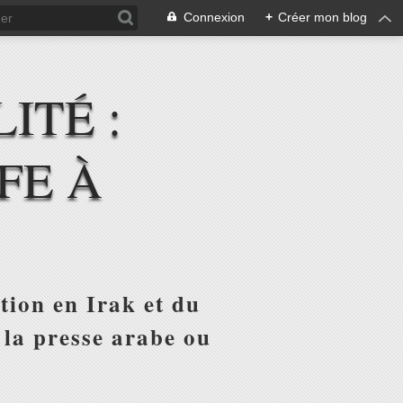
Connexion
+
Créer mon blog
ITÉ :
FE À
tion en Irak et du
 la presse arabe ou