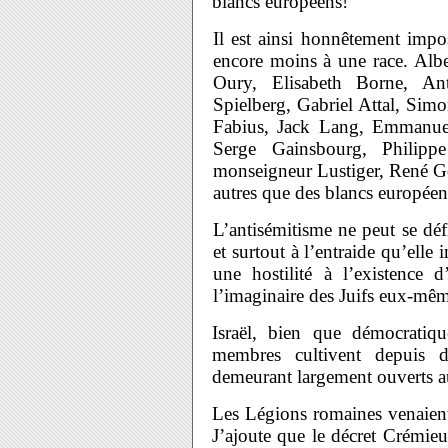
blancs européens!
Il est ainsi honnêtement impos
encore moins à une race. Alb
Oury, Elisabeth Borne, An
Spielberg, Gabriel Attal, Simo
Fabius, Jack Lang, Emmanuel 
Serge Gainsbourg, Philipp
monseigneur Lustiger, René Gos
autres que des blancs européen
L’antisémitisme ne peut se déf
et surtout à l’entraide qu’elle
une hostilité à l’existence 
l’imaginaire des Juifs eux-m
Israël, bien que démocratiq
membres cultivent depuis d
demeurant largement ouverts 
Les Légions romaines venaient 
J’ajoute que le décret Crémie