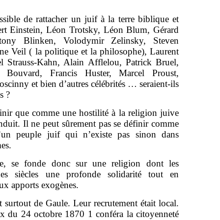
sible de rattacher un juif à la terre biblique et
ert Einstein, Léon Trotsky, Léon Blum, Gérard
tony Blinken, Volodymir Zelinsky, Steven
ne Veil ( la politique et la philosophe), Laurent
Strauss-Kahn, Alain Afflelou, Patrick Bruel,
e Bouvard, Francis Huster, Marcel Proust,
cinny et bien d’autres célébrités … seraient-ils
s ?
inir que comme une hostilité à la religion juive
 induit. Il ne peut sûrement pas se définir comme
d’un peuple juif qui n’existe pas sinon dans
êmes.
ue, se fonde donc sur une religion dont les
es siècles une profonde solidarité tout en
aux apports exogènes.
surtout de Gaule. Leur recrutement était local.
ux du 24 octobre 1870 1 conféra la citoyenneté