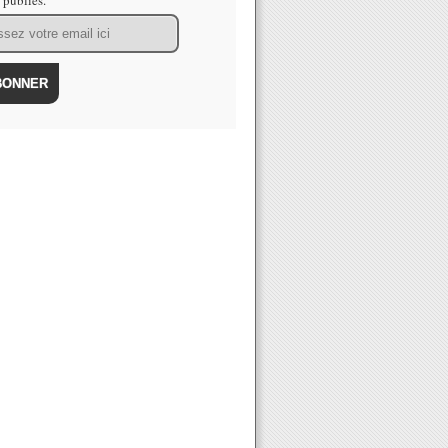
s publiés.