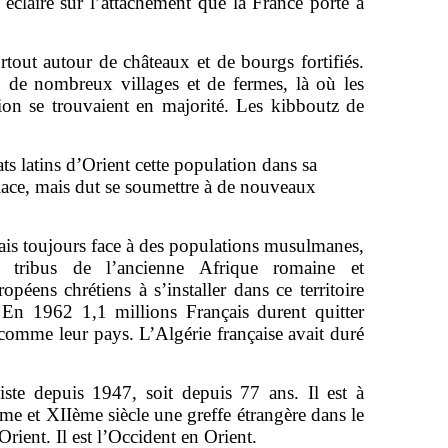
éclaire sur l’attachement que la France porte à
tout autour de châteaux et de bourgs fortifiés.
on de nombreux villages et de fermes, là où les
gion se trouvaient en majorité. Les kibboutz de
tats latins d’Orient cette population dans sa
lace, mais dut se soumettre à de nouveaux
mais toujours face à des populations musulmanes,
 tribus de l’ancienne Afrique romaine et
éens chrétiens à s’installer dans ce territoire
e. En 1962 1,1 millions Français durent quitter
t comme leur pays. L’Algérie française avait duré
xiste depuis 1947, soit depuis 77 ans. Il est à
Ième et XIIème siècle une greffe étrangère dans le
ient. Il est l’Occident en Orient.