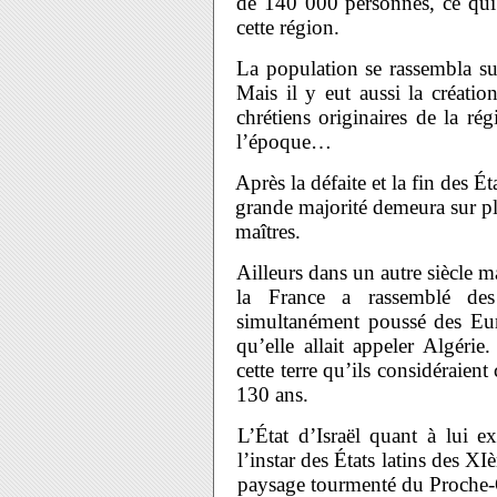
de 140 000 personnes, ce qui 
cette région.
La population se rassembla sur
Mais il y eut aussi la créati
chrétiens originaires de la ré
l’époque…
Après la défaite et la fin des É
grande majorité demeura sur p
maîtres.
Ailleurs dans un autre siècle 
la France a rassemblé des
simultanément poussé des Europ
qu’elle allait appeler Algéri
cette terre qu’ils considéraien
130 ans.
L’État d’Israël quant à lui e
l’instar des États latins des X
paysage tourmenté du Proche-Or