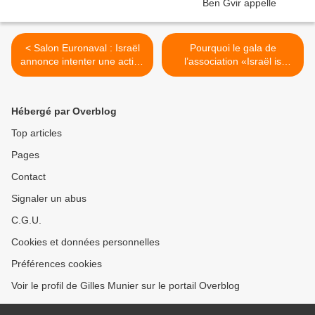
< Salon Euronaval : Israël
Pourquoi le gala de
annonce intenter une action
l’association «Israël is
en justice contre Emmanuel
Forever», prévu à Paris, fait
Macron
polémique ? >
Hébergé par Overblog
Top articles
Pages
Contact
Signaler un abus
C.G.U.
Cookies et données personnelles
Préférences cookies
Voir le profil de Gilles Munier sur le portail Overblog