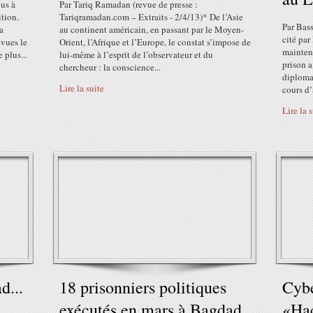
lus à
Par Tariq Ramadan (revue de presse :
ition.
Tariqramadan.com – Extraits - 2/4/13)* De l’Asie
Par Bas
a
au continent américain, en passant par le Moyen-
cité pa
évues le
Orient, l’Afrique et l’Europe, le constat s’impose de
mainten
 plus...
lui-même à l’esprit de l’observateur et du
prison a
chercheur : la conscience...
diploma
Lire la suite
cours d’
Lire la 
d...
18 prisonniers politiques
Cybe
exécutés en mars à Bagdad
«Hac