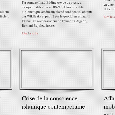
e
Par Annane Imad-Eddine (revue de presse :
en date 
monjournaldz.com – 10/4/13) Dans un câble
l'Etat l
oli, un
diplomatique américain classé confidentiel obtenu
ècle...
par Wikileaks et publié par le quotidien espagnol
Lire la 
El Pais, l’ex-ambassadeur de France en Algérie,
Bernard Bajolet, dresse...
Lire la suite
r
Crise de la conscience
Affa
islamique contemporaine
mobi
au L