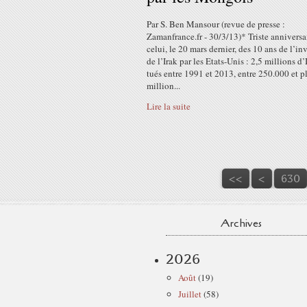
Par S. Ben Mansour (revue de presse :
Zamanfrance.fr - 30/3/13)* Triste anniversa
celui, le 20 mars dernier, des 10 ans de l’in
de l’Irak par les Etats-Unis : 2,5 millions d’
tués entre 1991 et 2013, entre 250.000 et p
million...
Lire la suite
600
610
620
<<
<
630
Archives
2026
Août
(19)
Juillet
(58)