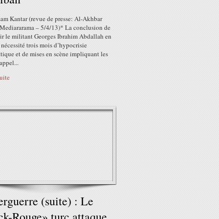
sam Kantar (revue de presse: Al-Akhbar
r Mediararama – 5/4/13)* La conclusion de
ir le militant Georges Ibrahim Abdallah en
 nécessité trois mois d’hypocrisie
tique et de mises en scène impliquant les
appel...
suite
rguerre (suite) : Le
k-Rouge» turc attaque