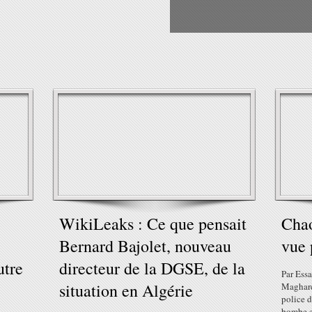
WikiLeaks : Ce que pensait
Chao
Bernard Bajolet, nouveau
vue 
utre
directeur de la DGSE, de la
Par Ess
situation en Algérie
Maghare
police d
bombe et