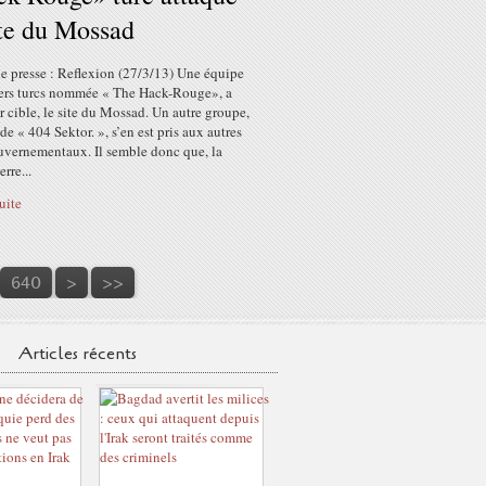
ite du Mossad
e presse : Reflexion (27/3/13) Une équipe
ers turcs nommée « The Hack-Rouge», a
r cible, le site du Mossad. Un autre groupe,
e « 404 Sektor. », s’en est pris aux autres
ouvernementaux. Il semble donc que, la
rre...
suite
650
660
670
680
640
>
>>
Articles récents