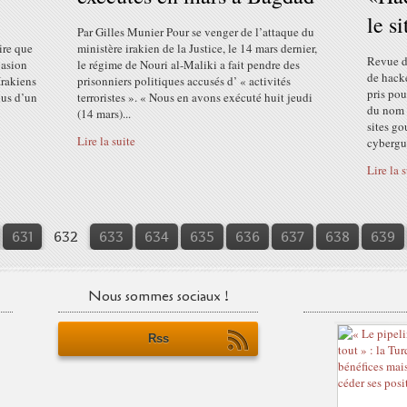
le s
Par Gilles Munier Pour se venger de l’attaque du
ire que
ministère irakien de la Justice, le 14 mars dernier,
Revue d
vasion
le régime de Nouri al-Maliki a fait pendre des
de hack
Irakiens
prisonniers politiques accusés d’ « activités
pris pou
lus d’un
terroristes ». « Nous en avons exécuté huit jeudi
du nom d
(14 mars)...
sites g
Lire la suite
cybergue
Lire la 
631
632
633
634
635
636
637
638
639
Nous sommes sociaux !
Rss