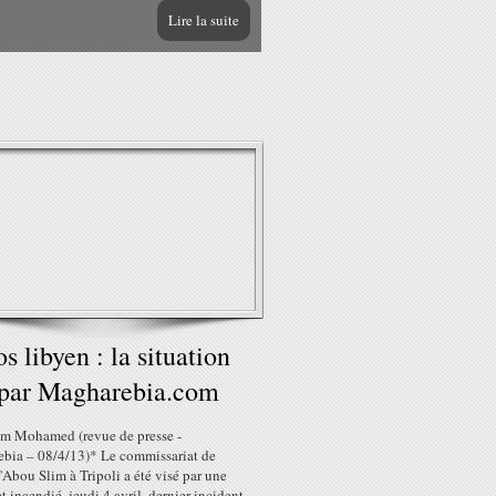
Lire la suite
s libyen : la situation
par Magharebia.com
am Mohamed (revue de presse -
bia – 08/4/13)* Le commissariat de
'Abou Slim à Tripoli a été visé par une
 incendié, jeudi 4 avril, dernier incident