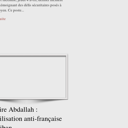
témoignant des défis sécuritaires posés à
ibyen. Ce poste...
suite
ire Abdallah :
lisation anti-française
iban