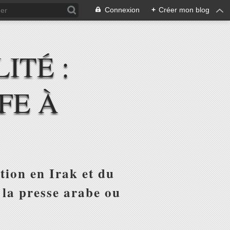
Connexion
+
Créer mon blog
ITÉ :
FE À
tion en Irak et du
 la presse arabe ou