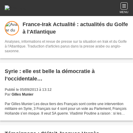
MENU
France-Irak Actualité : actualités du Golfe
à l'Atlantique
Analyses, informations et revue de presse sur la situation en Irak et du Golfe
à l'Atlantique. Traduction d'articles parus dans la presse arabe ou anglo-
saxonne.
Syrie : elle est belle la démocratie à
l’occidentale…
Publié le 05/09/2013 à 13:12
Par
Gilles Munier
Par Gilles Munier Les deux tiers des Français sont contre une intervention
militaire en Syrie, 3 Français sur 4 sont pour un vote au Parlement, François
Hollande s’en moque. Il veut SA guerre. Vladimir Poutine a raison : si les
Etats-Unis et la France...