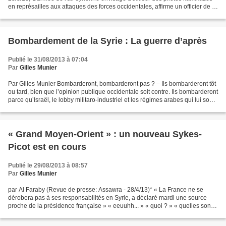
en représailles aux attaques des forces occidentales, affirme un officier de la
défense anti-aérienne de l'armée...
Bombardement de la Syrie : La guerre d’après
Publié le 31/08/2013 à 07:04
Par
Gilles Munier
Par Gilles Munier Bombarderont, bombarderont pas ? – Ils bombarderont tôt
ou tard, bien que l’opinion publique occidentale soit contre. Ils bombarderont
parce qu’Israël, le lobby militaro-industriel et les régimes arabes qui lui sont
inféodés le veulent,...
« Grand Moyen-Orient » : un nouveau Sykes-
Picot est en cours
Publié le 29/08/2013 à 08:57
Par
Gilles Munier
par Al Faraby (Revue de presse: Assawra - 28/4/13)* « La France ne se
dérobera pas à ses responsabilités en Syrie, a déclaré mardi une source
proche de la présidence française » « eeuuhh... » « quoi ? » « quelles sont
les responsabilités de la France...