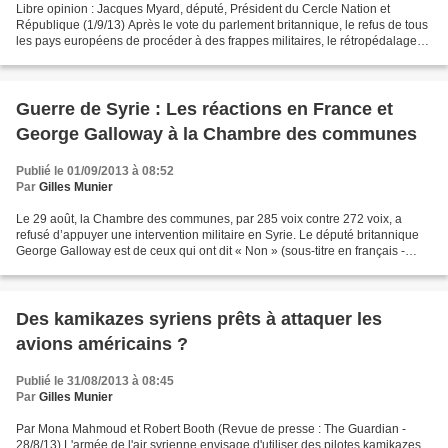
Libre opinion : Jacques Myard, député, Président du Cercle Nation et
République (1/9/13) Après le vote du parlement britannique, le refus de tous
les pays européens de procéder à des frappes militaires, le rétropédalage
de Barack Obama, François Hollande...
Guerre de Syrie : Les réactions en France et
George Galloway à la Chambre des communes
Publié le 01/09/2013 à 08:52
Par
Gilles Munier
Le 29 août, la Chambre des communes, par 285 voix contre 272 voix, a
refusé d’appuyer une intervention militaire en Syrie. Le député britannique
George Galloway est de ceux qui ont dit « Non » (sous-titre en français -
7'52). http://www.youtube.com/watch?
feature=player_detailpage&v=Rt32GP1FG00...
Des kamikazes syriens prêts à attaquer les
avions américains ?
Publié le 31/08/2013 à 08:45
Par
Gilles Munier
Par Mona Mahmoud et Robert Booth (Revue de presse : The Guardian -
28/8/13) L'armée de l'air syrienne envisage d'utiliser des pilotes kamikazes