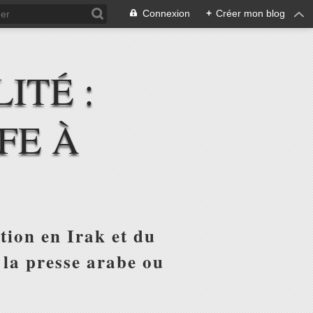
Connexion
+
Créer mon blog
ITÉ :
FE À
tion en Irak et du
 la presse arabe ou