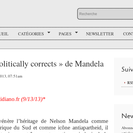
UEIL
CATÉGORIES
PAGES
NEWSLETTER
CON
olitically corrects » de Mandela
Sui
 2013, 07:51am
RS
tidiano.fr
(9/13/13)*
New
vénère l’héritage de Nelson Mandela comme
frique du Sud et comme icône antiapartheid, il
Abonne