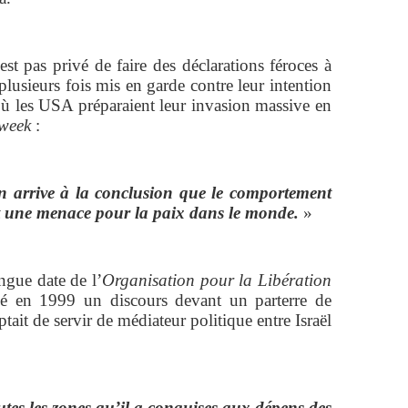
est pas privé de faire des déclarations féroces à
 plusieurs fois mis en garde contre leur intention
ù les USA préparaient leur invasion massive en
week
:
on arrive à la conclusion que le comportement
t une menace pour la paix dans le monde.
»
ngue date de l’
Organisation pour la Libération
cé en 1999 un discours devant un parterre de
ptait de servir de médiateur politique entre Israël
toutes les zones qu’il a conquises aux dépens des