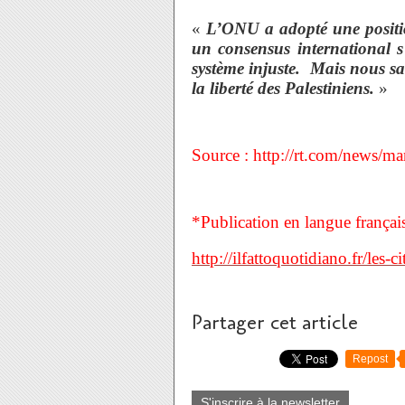
«
L’ONU a adopté une position
un consensus international s’
système injuste. Mais nous sa
la liberté des Palestiniens.
»
Source :
http://rt.com/news/m
*Publication en langue français
http://ilfattoquotidiano.fr/les-
Partager cet article
Repost
S'inscrire à la newsletter