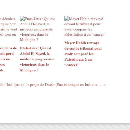
Meyer Habib renvoyé
décidera de
Etats-Unis : Qui est
devant le tribunal pour
quie perd
Abdul El-Sayed, le
avoir comparé les
mais ne
médecin progressiste
Palestiniens à un
ses
victorieux dans le
“cancer”
ak
Michigan ?
Partition de l’Irak (suite) : le projet de Daash (Etat islamique en Irak et au Pays de Cham)