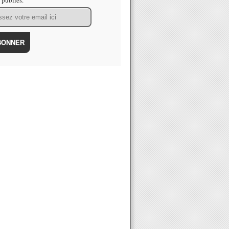
s publiés.