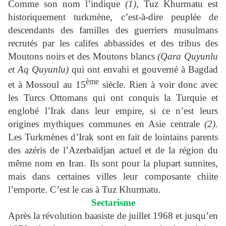
Comme son nom l’indique
(1),
Tuz Khurmatu est
historiquement turkmène, c’est-à-dire peuplée de
descendants des familles des guerriers musulmans
recrutés par les califes abbassides et des tribus des
Moutons noirs et des Moutons blancs
(Qara Quyunlu
et Aq Quyunlu)
qui ont envahi et gouverné à Bagdad
ème
et à Mossoul au 15
siècle. Rien à voir donc avec
les Turcs Ottomans qui ont conquis la Turquie et
englobé l’Irak dans leur empire, si ce n’est leurs
origines mythiques communes en Asie centrale
(2).
Les Turkmènes d’Irak sont en fait de lointains parents
des azéris de l’Azerbaïdjan actuel et de la région du
même nom en Iran. Ils sont pour la plupart sunnites,
mais dans certaines villes leur composante chiite
l’emporte. C’est le cas à Tuz Khurmatu.
Sectarisme
Après la révolution baasiste de juillet 1968 et jusqu’en