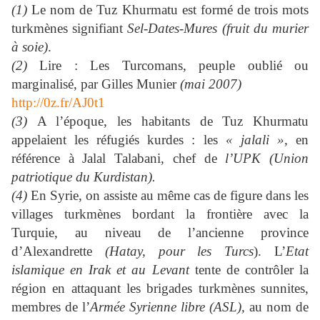
(1)
Le nom de Tuz Khurmatu est formé de trois mots
turkmènes signifiant
Sel-Dates-Mures (fruit du murier
à soie)
.
(2)
Lire : Les Turcomans, peuple oublié ou
marginalisé, par Gilles Munier
(mai 2007)
http://0z.fr/AJ0t1
(3)
A l’époque, les habitants de Tuz Khurmatu
appelaient les réfugiés kurdes : les
« jalali »,
en
référence à Jalal Talabani, chef de
l’UPK (Union
patriotique du Kurdistan).
(4)
En Syrie, on assiste au même cas de figure dans les
villages turkmènes bordant la frontière avec la
Turquie, au niveau de l’ancienne province
d’Alexandrette
(Hatay, pour les Turcs
). L’
Etat
islamique en Irak et au Levant
tente de contrôler la
région en attaquant les brigades turkmènes sunnites,
membres de l’
Armée Syrienne libre (ASL),
au nom de