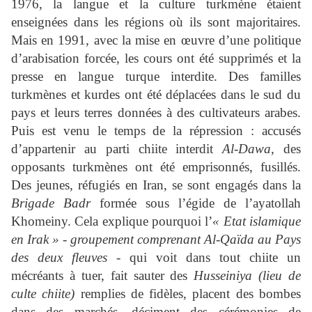
1976, la langue et la culture turkmène étaient
enseignées dans les régions où ils sont majoritaires.
Mais en 1991, avec la mise en œuvre d’une politique
d’arabisation forcée, les cours ont été supprimés et la
presse en langue turque interdite. Des familles
turkmènes et kurdes ont été déplacées dans le sud du
pays et leurs terres données à des cultivateurs arabes.
Puis est venu le temps de la répression : accusés
d’appartenir au parti chiite interdit
Al-Dawa
, des
opposants turkmènes ont été emprisonnés, fusillés.
Des jeunes, réfugiés en Iran, se sont engagés dans la
Brigade Badr
formée sous l’égide de l’ayatollah
Khomeiny. Cela explique pourquoi l’
« Etat islamique
en Irak » - groupement comprenant Al-Qaïda au Pays
des deux fleuves -
qui voit dans tout chiite un
mécréants à tuer, fait sauter des
Husseiniya (lieu de
culte chiite)
remplies de fidèles, placent des bombes
dans des marchés, déciment des cérémonies de