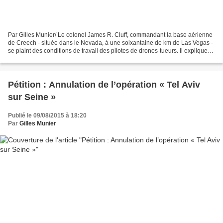
Par Gilles Munier/ Le colonel James R. Cluff, commandant la base aérienne
de Creech - située dans le Nevada, à une soixantaine de km de Las Vegas -
se plaint des conditions de travail des pilotes de drones-tueurs. Il explique
les « erreurs de tirs » et...
Pétition : Annulation de l’opération « Tel Aviv
sur Seine »
Publié le 09/08/2015 à 18:20
Par
Gilles Munier