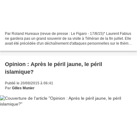
Par Roland Hureaux (revue de presse : Le Figaro - 17/8/15)* Laurent Fabius
ne gardera pas un grand souvenir de sa visite à Téhéran de la fin juillet. Elle
avait été précédée d'un déchaînement d'attaques personnelles sur le thème
du sang contaminé. Il...
Opinion : Après le péril jaune, le péril
islamique?
Publié le 20/08/2015 à 06:41
Par
Gilles Munier