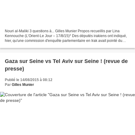
Nouri al-Maliki 3 questions à... Gilles Munier Propos recueillis par Lina
Kennouche (L’Orient-Le Jour – 17/8/15)* Des députés irakiens ont indiqué,
hier, qu'une commission d'enquête parlementaire en Irak avait pointé du
doigt la responsabilité de l'ancien...
Gaza sur Seine vs Tel Aviv sur Seine ! (revue de
presse)
Publié le 14/08/2015 à 08:12
Par
Gilles Munier