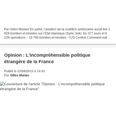
Par Gilles Munier/ En juillet, l’aviation de la coalition américaine aurait tiré 2
828 bombes et missiles sur l’Etat islamique (Syrie, Irak). En 377 jours et 6
239 opérations – 19 760 bombes et missiles - l’US Central Command estime
avoir tué 15 000 djihadistes...
Opinion : L'incompréhensible politique
étrangère de la France
Publié le 22/08/2015 à 14:41
Par
Gilles Munier