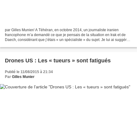
par Gilles Munier/ A Téhéran, en octobre 2014, un journaliste iranien
francophone m’a demandé ce que je pensais de la situation en Irak et de
Daech, considérant que j’étais « un spécialiste » du sujet. Je lui ai suggéré
de poser plutôt la question au...
Drones US : Les « tueurs » sont fatigués
Publié le 11/08/2015 à 21:34
Par
Gilles Munier