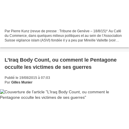
Par Pierre Kunz (revue de presse : Tribune de Genève – 18/8/15)* Au Café
du Commerce, dans quelques milieux politiques et au sein de l’Association
Suisse vigilance islam (ASVI) fondée il y a peu par Mireille Vallette (voir
«Tribune de Genève» du 5 août),...
L’Iraq Body Count, ou comment le Pentagone
occulte les victimes de ses guerres
Publié le 19/08/2015 à 07:03
Par
Gilles Munier