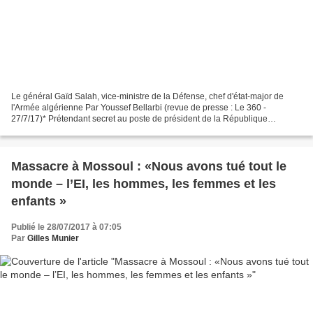
Le général Gaïd Salah, vice-ministre de la Défense, chef d'état-major de
l'Armée algérienne Par Youssef Bellarbi (revue de presse : Le 360 -
27/7/17)* Prétendant secret au poste de président de la République
algérienne en 2019, le général Gaïd Salah multiplie...
Massacre à Mossoul : «Nous avons tué tout le
monde – l’EI, les hommes, les femmes et les
enfants »
Publié le 28/07/2017 à 07:05
Par
Gilles Munier