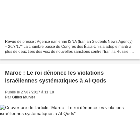
Revue de presse : Agence iranienne ISNA (Iranian Students News Agency)
– 26/7/17* La chambre basse du Congrès des États-Unis a adopté mardi à
plus de deux tiers des voix de nouvelles sanctions contre l'Iran, la Russie, et
la Corée du Nord, un projet qui...
Maroc : Le roi dénonce les violations
israéliennes systématiques à Al-Qods
Publié le 27/07/2017 à 11:18
Par
Gilles Munier