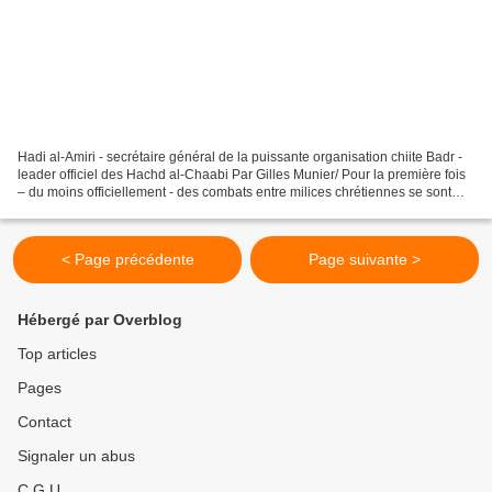
Hadi al-Amiri - secrétaire général de la puissante organisation chiite Badr -
leader officiel des Hachd al-Chaabi Par Gilles Munier/ Pour la première fois
– du moins officiellement - des combats entre milices chrétiennes se sont
produits à Baghdeda, dans...
< Page précédente
Page suivante >
Hébergé par Overblog
Top articles
Pages
Contact
Signaler un abus
C.G.U.