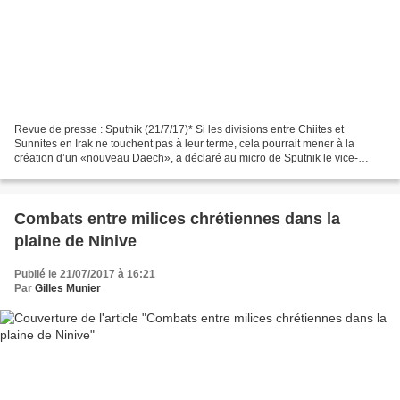
Revue de presse : Sputnik (21/7/17)* Si les divisions entre Chiites et
Sunnites en Irak ne touchent pas à leur terme, cela pourrait mener à la
création d’un «nouveau Daech», a déclaré au micro de Sputnik le vice-
Président irakien Nouri al-Maliki. Dans...
Combats entre milices chrétiennes dans la
plaine de Ninive
Publié le 21/07/2017 à 16:21
Par
Gilles Munier