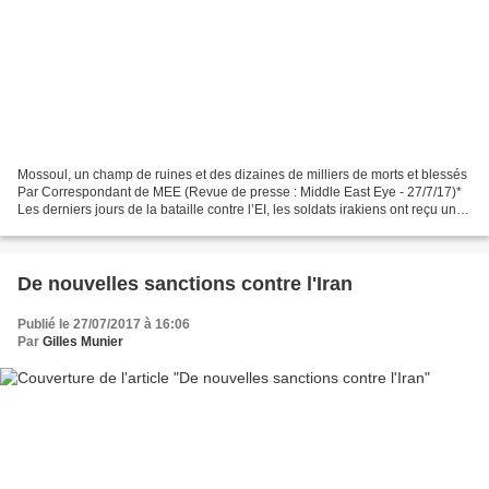
Mossoul, un champ de ruines et des dizaines de milliers de morts et blessés
Par Correspondant de MEE (Revue de presse : Middle East Eye - 27/7/17)*
Les derniers jours de la bataille contre l’EI, les soldats irakiens ont reçu un
dernier ordre, très dur,...
De nouvelles sanctions contre l'Iran
Publié le 27/07/2017 à 16:06
Par
Gilles Munier