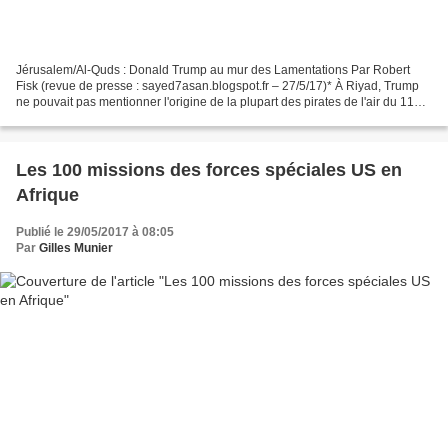
Jérusalem/Al-Quds : Donald Trump au mur des Lamentations Par Robert
Fisk (revue de presse : sayed7asan.blogspot.fr – 27/5/17)* À Riyad, Trump
ne pouvait pas mentionner l'origine de la plupart des pirates de l'air du 11
septembre ou quelle culte ou croyance...
Les 100 missions des forces spéciales US en
Afrique
Publié le 29/05/2017 à 08:05
Par
Gilles Munier