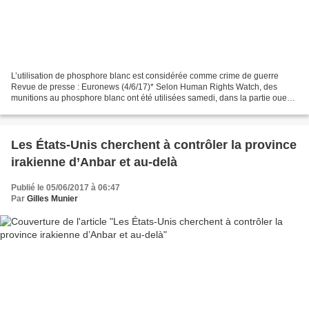
L’utilisation de phosphore blanc est considérée comme crime de guerre
Revue de presse : Euronews (4/6/17)* Selon Human Rights Watch, des
munitions au phosphore blanc ont été utilisées samedi, dans la partie ouest
de Mossoul, en Irak. Le ministère irakien...
Les États-Unis cherchent à contrôler la province
irakienne d’Anbar et au-delà
Publié le 05/06/2017 à 06:47
Par
Gilles Munier