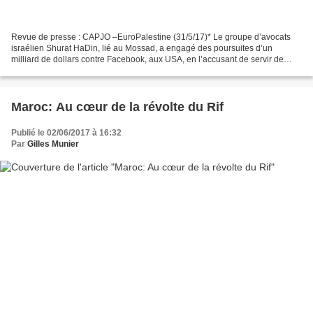
Revue de presse : CAPJO –EuroPalestine (31/5/17)* Le groupe d’avocats
israélien Shurat HaDin, lié au Mossad, a engagé des poursuites d’un
milliard de dollars contre Facebook, aux USA, en l’accusant de servir de
plateforme à la propagande du Hamas. Et...
Maroc: Au cœur de la révolte du Rif
Publié le 02/06/2017 à 16:32
Par
Gilles Munier