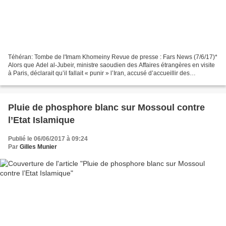
Téhéran: Tombe de l'Imam Khomeiny Revue de presse : Fars News (7/6/17)*
Alors que Adel al-Jubeir, ministre saoudien des Affaires étrangères en visite
à Paris, déclarait qu’il fallait « punir » l’Iran, accusé d’accueillir des
dirigeants « d’Al-Qaïda et...
Pluie de phosphore blanc sur Mossoul contre
l’Etat Islamique
Publié le 06/06/2017 à 09:24
Par
Gilles Munier