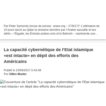
Par Peter Symonds (revue de presse : wsws.org – 27/6/17)* L’ultimatum de
10 jours lancé au Qatar la semaine dernière par l’Arabie saoudite et ses
alliés – l’Égypte, les Émirats arabes unis et le Bahreïn – représente une
escalade considérable de leur confrontation...
La capacité cybernétique de l’Etat islamique
«est intacte» en dépit des efforts des
Américains
Publié le 23/06/2017 à 04:48
Par
Gilles Munier