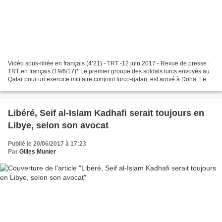
Vidéo sous-titrée en français (4’21) - TRT -12 juin 2017 - Revue de presse :
TRT en français (19/6/17)* Le premier groupe des soldats turcs envoyés au
Qatar pour un exercice militaire conjoint turco-qatari, est arrivé à Doha. Le
ministère qatari de la...
Libéré, Seif al-Islam Kadhafi serait toujours en
Libye, selon son avocat
Publié le 20/06/2017 à 17:23
Par
Gilles Munier