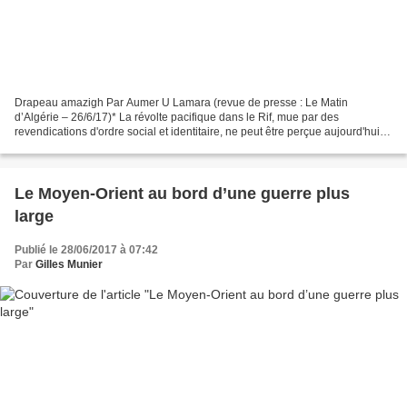
Drapeau amazigh Par Aumer U Lamara (revue de presse : Le Matin
d’Algérie – 26/6/17)* La révolte pacifique dans le Rif, mue par des
revendications d'ordre social et identitaire, ne peut être perçue aujourd'hui
comme un événement singulier, sans lendemain....
Le Moyen-Orient au bord d’une guerre plus
large
Publié le 28/06/2017 à 07:42
Par
Gilles Munier