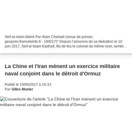
Seif al-islam libéré Par Alain Chemali (revue de presse :
geopolis.francetvinfo.fr - 19/6/17)* Depuis l’annonce de sa libération le 10
juin 2017, Seif al-Islam Kadhafi, fils de feu le colonel du même nom, semble
s’être volatilisé. On retrouve sa trace...
La Chine et l'Iran mènent un exercice militaire
naval conjoint dans le détroit d'Ormuz
Publié le 19/06/2017 à 10:33
Par
Gilles Munier