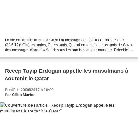
La vie en famille, la nuit, à Gaza Un message de CAPJO-EuroPalestine
(22/6/17)* Chères amies, Chers amis, Quand on reçoit de nos amis de Gaza
des messages disant : «Mourir sous les bombes ou par manque d’électricité,
c’est le seul choix qui nous reste,...
Recep Tayip Erdogan appelle les musulmans à
soutenir le Qatar
Publié le 20/06/2017 à 18:09
Par
Gilles Munier