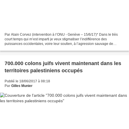
Par Alain Corvez (intervention à l’ONU - Genève – 15/6/17)* Dans le très
court temps qui m’est imparti je veux stigmatiser l’indifférence des
puissances occidentales, voire leur soutien, à l’agression sauvage de
l’Arabie Séoudite et ses alliés contre...
700.000 colons juifs vivent maintenant dans les
territoires palestiniens occupés
Publié le 18/06/2017 à 08:18
Par
Gilles Munier