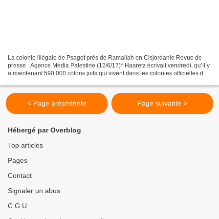
La colonie illégale de Psagot près de Ramallah en Cisjordanie Revue de
presse : Agence Média Palestine (12/6/17)* Haaretz écrivait vendredi, qu’il y
a maintenant 590.000 colons juifs qui vivent dans les colonies officielles de
Cisjordanie occupée et de...
< Page précédente
Page suivante >
Hébergé par Overblog
Top articles
Pages
Contact
Signaler un abus
C.G.U.