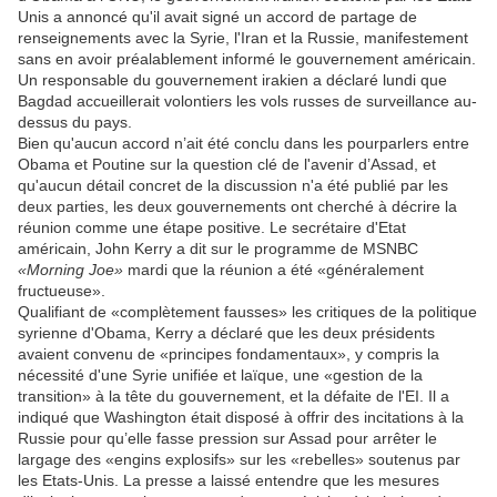
Unis a annoncé qu'il avait signé un accord de partage de
renseignements avec la Syrie, l'Iran et la Russie, manifestement
sans en avoir préalablement informé le gouvernement américain.
Un responsable du gouvernement irakien a déclaré lundi que
Bagdad accueillerait volontiers les vols russes de surveillance au-
dessus du pays.
Bien qu'aucun accord n’ait été conclu dans les pourparlers entre
Obama et Poutine sur la question clé de l'avenir d’Assad, et
qu'aucun détail concret de la discussion n'a été publié par les
deux parties, les deux gouvernements ont cherché à décrire la
réunion comme une étape positive. Le secrétaire d'Etat
américain, John Kerry a dit sur le programme de MSNBC
«Morning Joe»
mardi que la réunion a été «généralement
fructueuse».
Qualifiant de «complètement fausses» les critiques de la politique
syrienne d'Obama, Kerry a déclaré que les deux présidents
avaient convenu de «principes fondamentaux», y compris la
nécessité d'une Syrie unifiée et laïque, une «gestion de la
transition» à la tête du gouvernement, et la défaite de l'EI. Il a
indiqué que Washington était disposé à offrir des incitations à la
Russie pour qu’elle fasse pression sur Assad pour arrêter le
largage des «engins explosifs» sur les «rebelles» soutenus par
les Etats-Unis. La presse a laissé entendre que les mesures