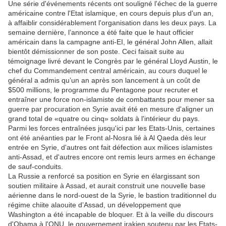
Une série d'événements récents ont souligné l'échec de la guerre
américaine contre l'Etat islamique, en cours depuis plus d'un an,
à affaiblir considérablement l'organisation dans les deux pays. La
semaine dernière, l’annonce a été faite que le haut officier
américain dans la campagne anti-EI, le général John Allen, allait
bientôt démissionner de son poste. Ceci faisait suite au
témoignage livré devant le Congrès par le général Lloyd Austin, le
chef du Commandement central américain, au cours duquel le
général a admis qu’un an après son lancement à un coût de
$500 millions, le programme du Pentagone pour recruter et
entraîner une force non-islamiste de combattants pour mener sa
guerre par procuration en Syrie avait été en mesure d'aligner un
grand total de «quatre ou cinq» soldats à l'intérieur du pays.
Parmi les forces entraînées jusqu'ici par les Etats-Unis, certaines
ont été anéanties par le Front al-Nosra lié à Al Qaeda dès leur
entrée en Syrie, d'autres ont fait défection aux milices islamistes
anti-Assad, et d'autres encore ont remis leurs armes en échange
de sauf-conduits.
La Russie a renforcé sa position en Syrie en élargissant son
soutien militaire à Assad, et aurait construit une nouvelle base
aérienne dans le nord-ouest de la Syrie, le bastion traditionnel du
régime chiite alaouite d’Assad, un développement que
Washington a été incapable de bloquer. Et à la veille du discours
d'Obama à l'ONU, le gouvernement irakien soutenu par les Etats-