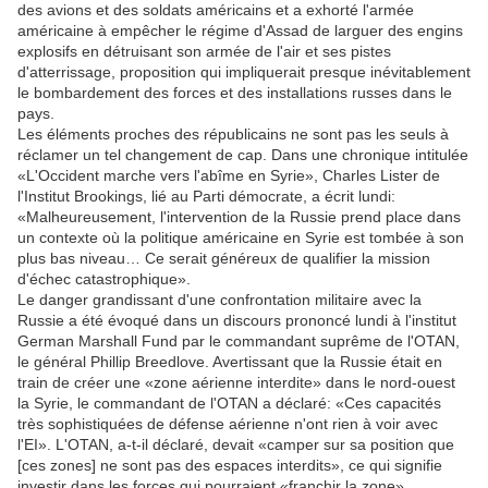
des avions et des soldats américains et a exhorté l'armée
américaine à empêcher le régime d'Assad de larguer des engins
explosifs en détruisant son armée de l'air et ses pistes
d'atterrissage, proposition qui impliquerait presque inévitablement
le bombardement des forces et des installations russes dans le
pays.
Les éléments proches des républicains ne sont pas les seuls à
réclamer un tel changement de cap. Dans une chronique intitulée
«L'Occident marche vers l'abîme en Syrie», Charles Lister de
l'Institut Brookings, lié au Parti démocrate, a écrit lundi:
«Malheureusement, l'intervention de la Russie prend place dans
un contexte où la politique américaine en Syrie est tombée à son
plus bas niveau… Ce serait généreux de qualifier la mission
d'échec catastrophique».
Le danger grandissant d'une confrontation militaire avec la
Russie a été évoqué dans un discours prononcé lundi à l'institut
German Marshall Fund par le commandant suprême de l'OTAN,
le général Phillip Breedlove. Avertissant que la Russie était en
train de créer une «zone aérienne interdite» dans le nord-ouest
la Syrie, le commandant de l'OTAN a déclaré: «Ces capacités
très sophistiquées de défense aérienne n'ont rien à voir avec
l'EI». L'OTAN, a-t-il déclaré, devait «camper sur sa position que
[ces zones] ne sont pas des espaces interdits», ce qui signifie
investir dans les forces qui pourraient «franchir la zone».