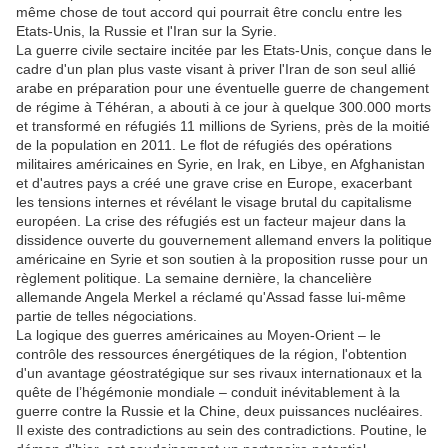
même chose de tout accord qui pourrait être conclu entre les
Etats-Unis, la Russie et l'Iran sur la Syrie.
La guerre civile sectaire incitée par les Etats-Unis, conçue dans le
cadre d'un plan plus vaste visant à priver l'Iran de son seul allié
arabe en préparation pour une éventuelle guerre de changement
de régime à Téhéran, a abouti à ce jour à quelque 300.000 morts
et transformé en réfugiés 11 millions de Syriens, près de la moitié
de la population en 2011. Le flot de réfugiés des opérations
militaires américaines en Syrie, en Irak, en Libye, en Afghanistan
et d'autres pays a créé une grave crise en Europe, exacerbant
les tensions internes et révélant le visage brutal du capitalisme
européen. La crise des réfugiés est un facteur majeur dans la
dissidence ouverte du gouvernement allemand envers la politique
américaine en Syrie et son soutien à la proposition russe pour un
règlement politique. La semaine dernière, la chancelière
allemande Angela Merkel a réclamé qu'Assad fasse lui-même
partie de telles négociations.
La logique des guerres américaines au Moyen-Orient – le
contrôle des ressources énergétiques de la région, l'obtention
d'un avantage géostratégique sur ses rivaux internationaux et la
quête de l’hégémonie mondiale – conduit inévitablement à la
guerre contre la Russie et la Chine, deux puissances nucléaires.
Il existe des contradictions au sein des contradictions. Poutine, le