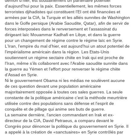
démon d’hier, est soudainement un partenaire potentiel
d'aujourd'hui pour la paix. Essentiellement, les mêmes forces
terroristes djihadistes qui constituent l’EI ont été financées et
armées par la CIA, la Turquie et les alliés sunnites de Washington
dans le Golfe persique (Arabie Saoudite, Qatar), afin de servir de
forces interposées dans le renversement et l'assassinat du
dirigeant laïc Mouammar Kadhafi en Libye, et dans la guerre
pour un changement de régime contre le régime laïc en Syrie.
L'Iran, l'empire du mal d'hier, est aujourd'hui un atout potentiel de
l'impérialisme américain dans la région. Les Etats-Unis
soutiennent un régime sectaire chiite en Irak qui est proche de
l'Iran, même s’ils collaborent avec l'Arabie saoudite sunnite dans
la guerre au Yémen et l'effort pour renverser le régime chiite
d’Assad en Syrie.
Ni le gouvernement Obama ni les médias ne soulèvent aucune
de ces question devant une population américaine
majoritairement opposée à toutes ces sales guerres. La seule
constante de la politique américaine c'est la méthode meurtrière
utilisée contre des populations sans défense et l'esprit de
conquête et de pillage qui anime ses buts de guerre.
La semaine dernière, l'ancien commandant en Irak et ex-
directeur de la CIA, David Petraeus, a comparu devant le
Congrès pour dénoncer la politique du gouvernement en Syrie. Il
a appelé à la création de «sanctuaires» en Syrie contrôlés par