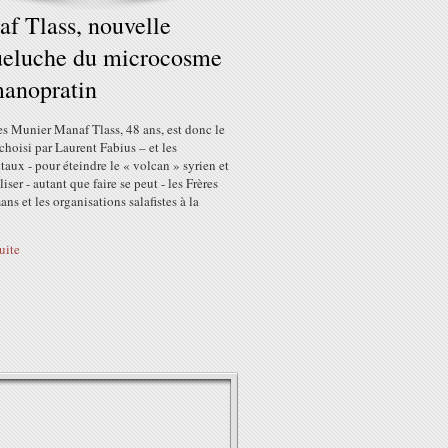
f Tlass, nouvelle
ueluche du microcosme
anopratin
es Munier Manaf Tlass, 48 ans, est donc le
choisi par Laurent Fabius – et les
aux - pour éteindre le « volcan » syrien et
iser - autant que faire se peut - les Frères
s et les organisations salafistes à la
suite