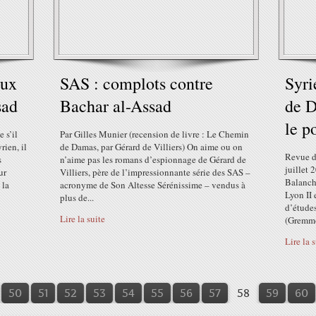
aux
SAS : complots contre
Syri
sad
Bachar al-Assad
de D
le p
 s’il
Par Gilles Munier (recension de livre : Le Chemin
rien, il
de Damas, par Gérard de Villiers) On aime ou on
Revue de
s
n’aime pas les romans d’espionnage de Gérard de
juillet 
ur
Villiers, père de l’impressionnante série des SAS –
Balanche
 la
acronyme de Son Altesse Sérénissime – vendus à
Lyon II 
plus de...
d’études
Lire la suite
(Gremmo
Lire la 
10
20
30
40
50
51
52
53
54
55
56
57
58
59
60