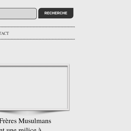
TACT
Frères Musulmans
nt une milice à