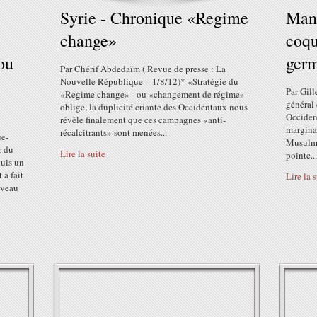
Syrie - Chronique «Regime
Mana
change»
coq
ou
germ
Par Chérif Abdedaïm ( Revue de presse : La
Nouvelle République – 1/8/12)* «Stratégie du
Par Gill
«Regime change» - ou «changement de régime» -
général 
oblige, la duplicité criante des Occidentaux nous
Occident
révèle finalement que ces campagnes «anti-
marginal
récalcitrants» sont menées...
ue-
Musulman
r du
Lire la suite
pointe...
puis un
 a fait
Lire la 
iveau