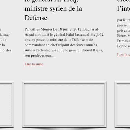
ministre syrien de la
l’in
Défense
par Rut
presse: 
e
Par Gilles Munier Le 18 juillet 2012, Bachar al-
présent
former
Assad a nommé le général Fahd Jassem al-Freij, 62
Frères 
qui a
ans, au poste de ministre de la Défense et de
Damas a
e la
commandant en chef adjoint des forces armées,
l’opposi
inorités
suite à l’attentat qui a tué le général Daoud Rajha,
Lire la 
son prédécesseur....
Lire la suite