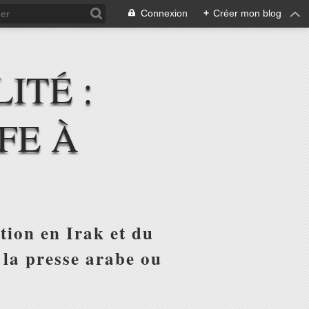
Connexion
+
Créer mon blog
ITÉ :
FE À
tion en Irak et du
 la presse arabe ou