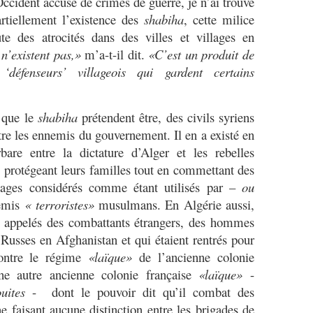
ccident accuse de crimes de guerre, je n’ai trouvé
artiellement l’existence des
shabiha
, cette milice
te des atrocités dans des villes et villages en
n’existent pas,»
m’a-t-il dit.
«C’est un produit de
‘défenseurs’ villageois qui gardent certains
e que le
shabiha
prétendent être, des civils syriens
tre les ennemis du gouvernement. Il en a existé en
bare entre la dictature d’Alger et les rebelles
, protégeant leurs familles tout en commettant des
illages considérés comme étant utilisés par –
ou
emis
« terroristes»
musulmans. En Algérie aussi,
t appelés des combattants étrangers, des hommes
 Russes en Afghanistan et qui étaient rentrés pour
contre le régime
«laïque»
de l’ancienne colonie
une autre ancienne colonie française
«laïque»
-
uites
- dont le pouvoir dit qu’il combat des
faisant aucune distinction entre les brigades de