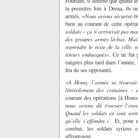
Pourtant, il semble que quand les
la première fois à Deraa, ils n
armés.
«Nous avions sécurisé 60
bien au courant de cette opéra
soldats – ça n’arriverait pas ma
des groupes armés là-bas. Mais 
reprendre le reste de la ville
tireurs embusqués».
Ce ne fut p
rangées plus tard dans l’année,
feu de ses opposants.
«A Homs, l’armée se trouvait
littéralement des centaines –
courant des opérations [à Hom
nous avions dû évacuer l’ense
Quand les soldats en sont sorti
qu’elle s’effondre.
» Et, pour u
combat, les soldats syriens o
affrontaient.