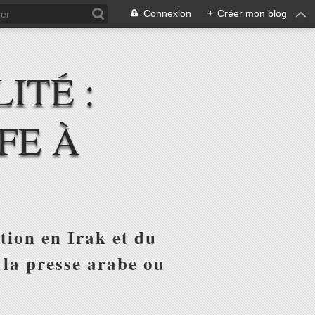
Connexion
+
Créer mon blog
ITÉ :
FE À
tion en Irak et du
 la presse arabe ou