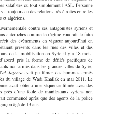
 les salafistes ou tout simplement l’ASL. Personne
y a toujours eu des relations très étroites entre les
 et algériens.
uvernementale contre ses antagonistes syriens et
sans anicroches comme le régime voudrait le faire
récit des évènements en vigueur aujourd’hui en
aient présents dans les rues des villes et des
jours de la mobilisation en Syrie il y a 18 mois.
d’abord pris la forme de défilés pacifiques de
tants non armés dans les grandes villes de Syrie,
d’
al Jazeera
avait pu filmer des hommes armés
près du village de Wadi Khallak en mai 2011. Le
enne avait obtenu une séquence filmée avec des
 près d’une foule de manifestants syriens non
vait commencé après que des agents de la police
 garçon âgé de 13 ans.