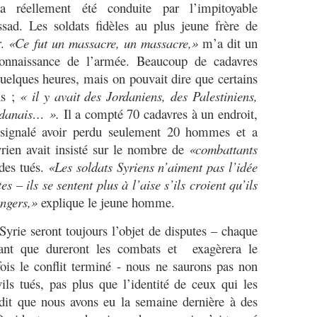
 réellement été conduite par l’impitoyable
ad. Les soldats fidèles au plus jeune frère de
r.
«Ce fut un massacre, un massacre,»
m’a dit un
connaissance de l’armée. Beaucoup de cadavres
quelques heures, mais on pouvait dire que certains
ns ;
« il y avait des Jordaniens, des Palestiniens,
udanais… ».
Il a compté 70 cadavres à un endroit,
signalé avoir perdu seulement 20 hommes et a
rien avait insisté sur le nombre de
«combattants
des tués.
«Les soldats Syriens n’aiment pas l’idée
es – ils se sentent plus à l’aise s’ils croient qu’ils
angers,»
explique le jeune homme.
 Syrie seront toujours l’objet de disputes – chaque
ant que dureront les combats et exagèrera le
ois le conflit terminé - nous ne saurons pas non
ils tués, pas plus que l’identité de ceux qui les
édit que nous avons eu la semaine dernière à des