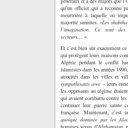
généraux et à des majors que l’O
qu’un officier qui a reconnu p
meurtrière à laquelle on impu
majorité sunnites.
«Les shabiha 
l’imagination. Ce sont des 
secteurs… ».
Et c’est bien sûr exactement c
qui protègent leurs maisons con
Algérie pendant le conflit bar
islamistes dans les années 1990
atrocités dans les villes et v
sympathisants avec
– leurs enn
les opposants au régime étaien
qui avaient combattu contre les
continuer leur guerre sainte 
française. Maintenant, c’est 
quoique dominée par les Alao
hommes venus d’Afghanistan, ne 