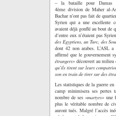
– la bataille pour Damas a
4ème division de Maher al-Ass
Bachar n’ont pas fait de quartie
Syrien qui a une excellente 
avaient déjà gonflé au bout de 
d’entre eux n’étaient pas Syrie
des Egyptiens, un Turc, des So
dont 42 non arabes. L’ASL a 
affirmé que le gouvernement sy
étrangers»
découvert au milieu 
qu’ils tirent sur leurs compatriot
son en train de tirer sur des étr
Les statistiques de la guerre en
camp minimisera ses pertes t
nombre de ses
«martyrs»
une f
plus le véritable nombre de civ
auront tués. Malgré l’accès in