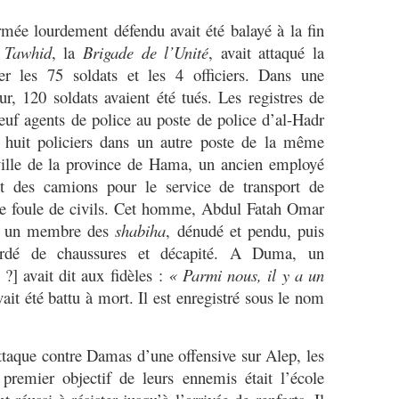
mée lourdement défendu avait été balayé à la fin
 Tawhid
, la
Brigade de l’Unité
, avait attaqué la
ier les 75 soldats et les 4 officiers. Dans une
, 120 soldats avaient été tués. Les registres de
neuf agents de police au poste de police d’al-Hadr
huit policiers dans un autre poste de la même
ville de la province de Hama, un ancien employé
it des camions pour le service de transport de
une foule de civils. Cet homme, Abdul Fatah Omar
re un membre des
shabiha
, dénudé et pendu, puis
ardé de chaussures et décapité. A Duma, un
] avait dit aux fidèles :
« Parmi nous, il y a un
it été battu à mort. Il est enregistré sous le nom
ttaque contre Damas d’une offensive sur Alep, les
premier objectif de leurs ennemis était l’école