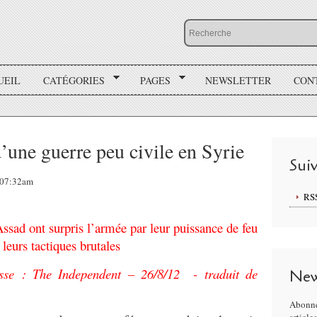
UEIL
CATÉGORIES
PAGES
NEWSLETTER
CON
d’une guerre peu civile en Syrie
Sui
, 07:32am
RS
ssad ont surpris l’armée par leur puissance de feu
 leurs tactiques brutales
esse : The Independent – 26/8/12 - traduit de
New
Abonne