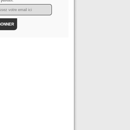
s publiés.