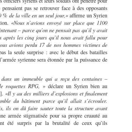
 officiers syriens et leurs soldats ont pénétré pour
e pensaient pas se retrouver face à des opposants
 % de la ville en un seul jour,»
affirme un Syrien
tion.
«Nous n’avions envoyé sur place que 1100
intenant – parce qu’on ne pensait pas qu’il y avait
après les cinq jours qu’il nous avait fallu pour
, nous avions perdu 17 de nos hommes victimes de
as la seule surprise : avec le début des batailles
 l’armée syrienne sera étonnée par la puissance de
 dans un immeuble qui a reçu des centaines –
 de roquettes RPG,
» déclare un Syrien bien au
s].
«Il y au des milliers d’explosions et finalement
mble du bâtiment parce qu’il allait s’écrouler.
s, ils on dû faire sauter toute la structure avant
ne armée stigmatisée pour sa propre cruauté au
nt été surpris par la brutalité de ceux qu’ils