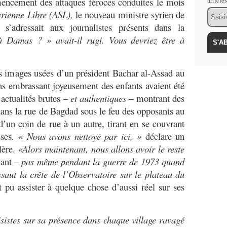
encement des attaques féroces conduites le mois
article
Email
rienne Libre (ASL),
le nouveau ministre syrien de
s’adressait aux journalistes présents dans la
à Damas ? » avait-il rugi. Vous devriez être à
es images usées d’un président Bachar al-Assad au
ens embrassant joyeusement des enfants avaient été
actualités brutes –
et authentiques
– montrant des
ns la rue de Bagdad sous le feu des opposants au
d’un coin de rue à un autre, tirant en se couvrant
ses
. « Nous avons nettoyé par ici, »
déclare un
lère.
«Alors maintenant, nous allons avoir le reste
vant –
pas même pendant la guerre de 1973 quand
ssaut la crête de l’Observatoire sur le plateau du
t pu assister à quelque chose d’aussi réel sur ses
isistes sur sa présence dans chaque village ravagé