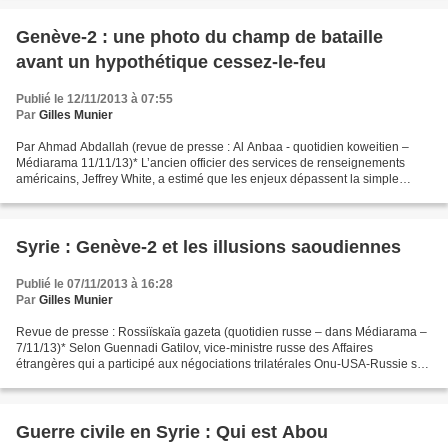
Genève-2 : une photo du champ de bataille
avant un hypothétique cessez-le-feu
Publié le 12/11/2013 à 07:55
Par
Gilles Munier
Par Ahmad Abdallah (revue de presse : Al Anbaa - quotidien koweitien –
Médiarama 11/11/13)* L’ancien officier des services de renseignements
américains, Jeffrey White, a estimé que les enjeux dépassent la simple
tenue de la conférence de Genève II et...
Syrie : Genève-2 et les illusions saoudiennes
Publié le 07/11/2013 à 16:28
Par
Gilles Munier
Revue de presse : Rossiïskaïa gazeta (quotidien russe – dans Médiarama –
7/11/13)* Selon Guennadi Gatilov, vice-ministre russe des Affaires
étrangères qui a participé aux négociations trilatérales Onu-USA-Russie sur
le problème syrien, «nous avons senti...
Guerre civile en Syrie : Qui est Abou