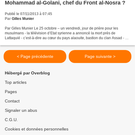
Mohammad al-Golani, chef du Front al-Nosra ?
Publié le 07/11/2013 à 07:45
Par
Gilles Munier
Par Gilles Munier Le 25 octobre – un vendredi, jour de prière pour les
musulmans - la télévision d’Etat syrienne a annoncé la mort près de
Lattaquié - c’est-à-dire au cœur du pays alaouite, bastion du clan Assad - de
Abou Mohammad al-Golani, chef de Jabhat...
< Page précédente
Page suivante >
Hébergé par Overblog
Top articles
Pages
Contact
Signaler un abus
C.G.U.
Cookies et données personnelles