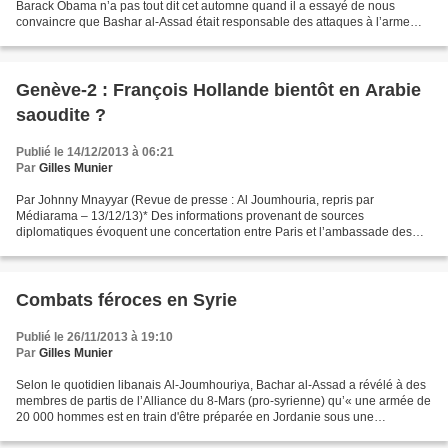
Barack Obama n’a pas tout dit cet automne quand il a essayé de nous
convaincre que Bashar al-Assad était responsable des attaques à l’arme
chimique près de Damas le 22 août. Dans...
Genève-2 : François Hollande bientôt en Arabie
saoudite ?
Publié le 14/12/2013 à 06:21
Par
Gilles Munier
Par Johnny Mnayyar (Revue de presse : Al Joumhouria, repris par
Médiarama – 13/12/13)* Des informations provenant de sources
diplomatiques évoquent une concertation entre Paris et l’ambassade des
Etats-Unis dans la capitale française sur le dossier syrien....
Combats féroces en Syrie
Publié le 26/11/2013 à 19:10
Par
Gilles Munier
Selon le quotidien libanais Al-Joumhouriya, Bachar al-Assad a révélé à des
membres de partis de l’Alliance du 8-Mars (pro-syrienne) qu’« une armée de
20 000 hommes est en train d'être préparée en Jordanie sous une
supervision régionale et internationale…pour...