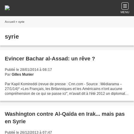
MENU
Accueil
» syrie
syrie
Evincer Bachar al-Assad: un rêve ?
Publié le 28/01/2014 à 08:17
Par
Gilles Munier
Par Kapil Komireddi (revue de presse : Cnn.com - Source : Médiarama –
27/1/14)* «Les Français, les Britanniques et les Américains n'ont aucune
compréhension de ce qui se passe ici", m'avait dit à l'été 2012 un diplomate
étranger posté en Syrie. A l'époque,...
Washington contre Al-Qaïda en Irak... mais pas
en Syrie
Publié le 26/12/2013 à 07:47