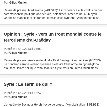
Par
Gilles Munier
Revue de presse : Médiarama (24/12/13)* L’incohérence et la confusion qui
caractérisent la politique occidentale, notamment américaine, au Moyen-
Orient, se manifestent clairement dans la crise syrienne. Washington et ses
alliés commencent à reconnaitre...
Opinion : Syrie - Vers un front mondial contre le
terrorisme d’al-Qaëda?
Publié le 16/12/2013 à 07:03
Par
Gilles Munier
Revue de presse : Analyse de Middle East Strategic Perspectives (9/12/13)
Le printemps arabe version syrienne s’est vite transformé en djihad global,
étouffant l’islam politique renaissant en Syrie, version Frères Musulmans.
L’aile la plus radicale du...
Syrie : Le sarin de qui ?
Publié le 14/12/2013 à 18:57
Par
Gilles Munier
L'enquête de Seymour Hersh (revue de presse: Mondialisation -13/12/13)*