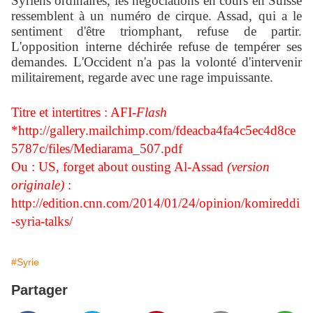
Syriens ordinaires, les négociations en cours en Suisse
ressemblent à un numéro de cirque. Assad, qui a le
sentiment d'être triomphant, refuse de partir.
L'opposition interne déchirée refuse de tempérer ses
demandes. L'Occident n'a pas la volonté d'intervenir
militairement, regarde avec une rage impuissante.
Titre et intertitres : AFI
-Flash
*
http://gallery.mailchimp.com/fdeacba4fa4c5ec4d8ce
5787c/files/Mediarama_507.pdf
Ou : US, forget about ousting Al-Assad
(version
originale)
:
http://edition.cnn.com/2014/01/24/opinion/komireddi
-syria-talks/
#Syrie
Partager