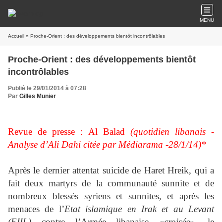
MENU
Accueil
» Proche-Orient : des développements bientôt incontrôlables
Proche-Orient : des développements bientôt
incontrôlables
Publié le 29/01/2014 à 07:28
Par
Gilles Munier
Revue de presse : Al Balad
(quotidien libanais
-
Analyse d’Ali Dahi citée par Médiarama -28/1/14)*
Après le dernier attentat suicide de Haret Hreik, qui a
fait deux martyrs de la communauté sunnite et de
nombreux blessés syriens et sunnites, et après les
menaces de l’
Etat islamique en Irak et au Levant
(EIIL)
contre l’Armée libanaise
«croisée»,
le