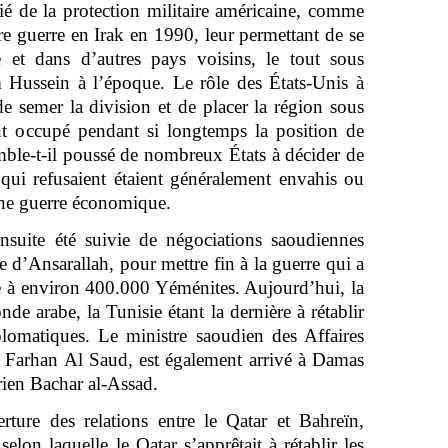
ié de la protection militaire américaine, comme
re guerre en Irak en 1990, leur permettant de se
e et dans d’autres pays voisins, le tout sous
 Hussein à l’époque. Le rôle des États-Unis à
de semer la division et de placer la région sous
ent occupé pendant si longtemps la position de
mble-t-il poussé de nombreux États à décider de
 qui refusaient étaient généralement envahis ou
une guerre économique.
nsuite été suivie de négociations saoudiennes
d’Ansarallah, pour mettre fin à la guerre qui a
ie à environ 400.000 Yéménites. Aujourd’hui, la
nde arabe, la Tunisie étant la dernière à rétablir
iplomatiques. Le ministre saoudien des Affaires
in Farhan Al Saud, est également arrivé à Damas
rien Bachar al-Assad.
ture des relations entre le Qatar et Bahreïn,
lon laquelle le Qatar s’apprêtait à rétablir les