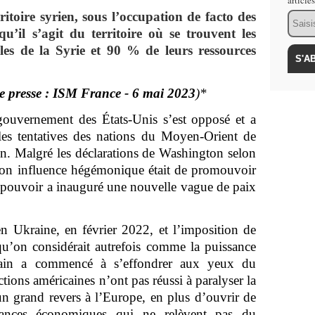
article
itoire syrien, sous l’occupation de facto des
Email
qu’il s’agit du territoire où se trouvent les
tiles de la Syrie et 90 % de leurs ressources
de presse : ISM France - 6 mai 2023
)*
ouvernement des États-Unis s’est opposé et a
 les tentatives des nations du Moyen-Orient de
ion. Malgré les déclarations de Washington selon
e son influence hégémonique était de promouvoir
n pouvoir a inauguré une nouvelle vague de paix
en Ukraine, en février 2022, et l’imposition de
u’on considérait autrefois comme la puissance
cain a commencé à s’effondrer aux yeux du
ions américaines n’ont pas réussi à paralyser la
 un grand revers à l’Europe, en plus d’ouvrir de
liances économiques qui ne relèvent pas du