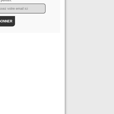
s publiés.