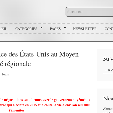
UEIL
CATÉGORIES
PAGES
NEWSLETTER
CON
ence des États-Unis au Moyen-
Sui
té régionale
RS
09:16am
New
 de négociations saoudiennes avec le gouvernement yéménite
rre qui a éclaté en 2015 et a coûté la vie à environ 400.000
Abonne
Yéménites