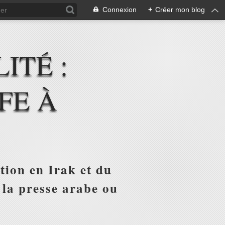
Connexion
+
Créer mon blog
ITÉ :
FE À
tion en Irak et du
 la presse arabe ou