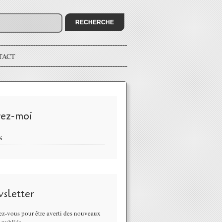
TACT
vez-moi
S
sletter
z-vous pour être averti des nouveaux