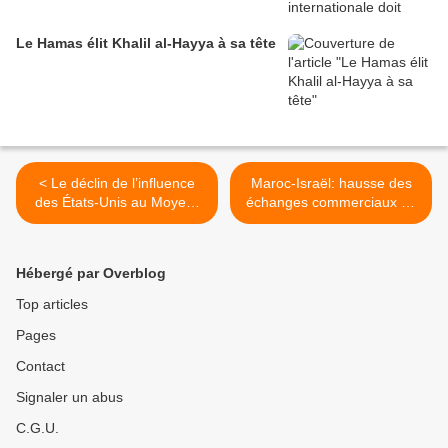
Le Hamas élit Khalil al-Hayya à sa tête
< Le déclin de l’influence
Maroc-Israël: hausse des
des États-Unis au Moyen-
échanges commerciaux de
Orient entraîne l’unité
258% au premier trimestre
régionale
2023 >
Hébergé par Overblog
Top articles
Pages
Contact
Signaler un abus
C.G.U.