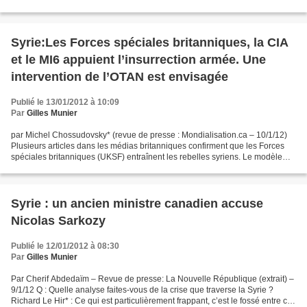
mortier. Dès l’annonce de son...
Syrie:Les Forces spéciales britanniques, la CIA
et le MI6 appuient l’insurrection armée. Une
intervention de l’OTAN est envisagée
Publié le 13/01/2012 à 10:09
Par
Gilles Munier
par Michel Chossudovsky* (revue de presse : Mondialisation.ca – 10/1/12)
Plusieurs articles dans les médias britanniques confirment que les Forces
spéciales britanniques (UKSF) entraînent les rebelles syriens. Le modèle
sous-jacent est similaire à celui...
Syrie : un ancien ministre canadien accuse
Nicolas Sarkozy
Publié le 12/01/2012 à 08:30
Par
Gilles Munier
Par Cherif Abdedaïm – Revue de presse: La Nouvelle République (extrait) –
9/1/12 Q : Quelle analyse faites-vous de la crise que traverse la Syrie ?
Richard Le Hir* : Ce qui est particulièrement frappant, c’est le fossé entre ce