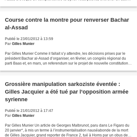
mot, et bien sûr il y en a...
Course contre la montre pour renverser Bachar
al-Assad
Publié le 23/01/2012 à 13:59
Par
Gilles Munier
Par Gilles Munier Comme il fallait s’y attendre, les décisions prises par le
président Bachar al-Assad d’organiser, en février, un congrès régional du
parti Baas et, en mars, un referendum sur le projet de nouvelle constitution
syrienne obligent ses adversaires...
Grossière manipulation sarkoziste éventée :
Gilles Jacquier a été tué par l’opposition armée
syrienne
Publié le 21/01/2012 à 17:47
Par
Gilles Munier
Par Gilles Munier Un article de Georges Malbrunot, paru dans Le Figaro du
20 janvier*, à mis un terme à l’instrumentalisation nauséabonde de la mort
de Gilles Jacquier, grand reporter de France 2, tué à Homs par un obus de