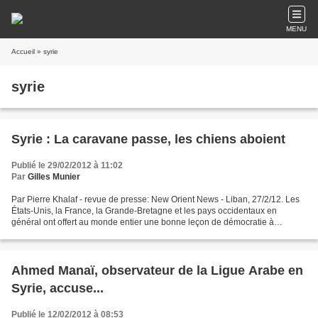
MENU
Accueil
» syrie
syrie
Syrie : La caravane passe, les chiens aboient
Publié le 29/02/2012 à 11:02
Par
Gilles Munier
Par Pierre Khalaf - revue de presse: New Orient News - Liban, 27/2/12. Les
États-Unis, la France, la Grande-Bretagne et les pays occidentaux en
général ont offert au monde entier une bonne leçon de démocratie à
l’occasion de la réunion des « Amis de la...
Ahmed Manaï, observateur de la Ligue Arabe en
Syrie, accuse...
Publié le 12/02/2012 à 08:53