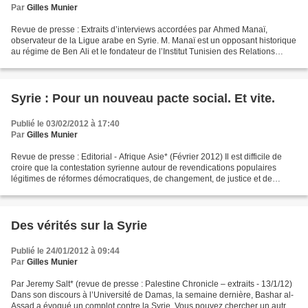
Par
Gilles Munier
Revue de presse : Extraits d’interviews accordées par Ahmed Manaï,
observateur de la Ligue arabe en Syrie. M. Manaï est un opposant historique
au régime de Ben Ali et le fondateur de l’Institut Tunisien des Relations
Internationales (ITRI)*. A Tunis Tribune...
Syrie : Pour un nouveau pacte social. Et vite.
Publié le 03/02/2012 à 17:40
Par
Gilles Munier
Revue de presse : Editorial - Afrique Asie* (Février 2012) Il est difficile de
croire que la contestation syrienne autour de revendications populaires
légitimes de réformes démocratiques, de changement, de justice et de
dignité n’a pas, onze mois après,...
Des vérités sur la Syrie
Publié le 24/01/2012 à 09:44
Par
Gilles Munier
Par Jeremy Salt* (revue de presse : Palestine Chronicle – extraits - 13/1/12)
Dans son discours à l’Université de Damas, la semaine dernière, Bashar al-
Assad a évoqué un complot contre la Syrie. Vous pouvez chercher un autre