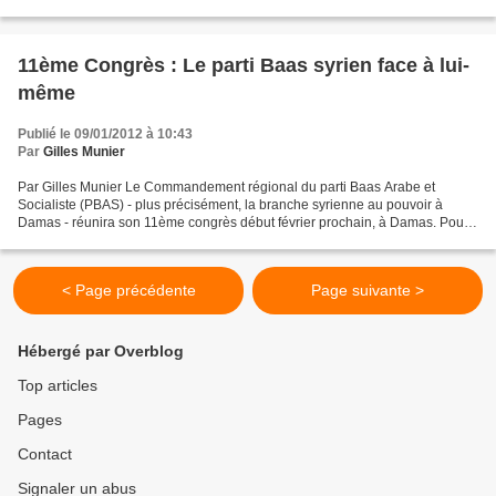
que rapportent les médias...
11ème Congrès : Le parti Baas syrien face à lui-
même
Publié le 09/01/2012 à 10:43
Par
Gilles Munier
Par Gilles Munier Le Commandement régional du parti Baas Arabe et
Socialiste (PBAS) - plus précisément, la branche syrienne au pouvoir à
Damas - réunira son 11ème congrès début février prochain, à Damas. Pour
les non-initiés, il faut savoir que le PBAS...
< Page précédente
Page suivante >
Hébergé par Overblog
Top articles
Pages
Contact
Signaler un abus