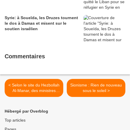
Syrie: à Soueïda, les Druzes tournent
le dos à Damas et misent sur le
soutien israélien
Commentaires
< Selon le site du Hezbollah
Sionisme : Rien de nouveau
Al-Manar, des ministres
sous le soleil >
libanais craignent les
détenus du Front al-Nosra
Hébergé par Overblog
Top articles
Pages