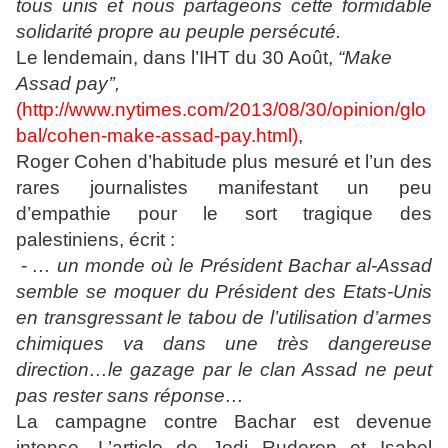
tous unis et nous partageons cette formidable
solidarité propre au peuple persécuté.
Le lendemain, dans l’IHT du 30 Août,
“Make
Assad pay’’,
(
http://www.nytimes.com/2013/08/30/opinion/glo
bal/cohen-make-assad-pay.html
)
,
Roger Cohen d’habitude plus mesuré et l’un des
rares journalistes manifestant un peu
d’empathie pour le sort tragique des
palestiniens, écrit :
-
… un monde où le Président Bachar al-Assad
semble se moquer du Président des Etats-Unis
en transgressant le tabou de l’utilisation d’armes
chimiques va dans une très dangereuse
direction…le gazage par le clan Assad ne peut
pas rester sans réponse…
La campagne contre Bachar est devenue
intense. L’article de Jodi Rudoren et Isabel