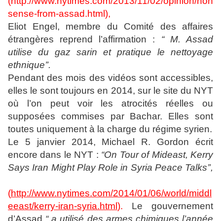
(
http://www.nytimes.com/2013/11/02/opinion/non
sense-from-assad.html
),
Eliot Engel, membre du Comité des affaires
étrangères reprend l’affirmation :
“ M. Assad
utilise du gaz sarin et pratique le nettoyage
ethnique’’.
Pendant des mois des vidéos sont accessibles,
elles le sont toujours en 2014, sur le site du NYT
où l’on peut voir les atrocités réelles ou
supposées commises par Bachar. Elles sont
toutes uniquement à la charge du régime syrien.
Le 5 janvier 2014, Michael R. Gordon écrit
encore dans le NYT :
“On Tour of Mideast, Kerry
Says Iran Might Play Role in Syria Peace Talks’’,
(
http://www.nytimes.com/2014/01/06/world/middl
eeast/kerry-iran-syria.html
).
Le gouvernement
d’Assad
“ a utilisé des armes chimiques l’année