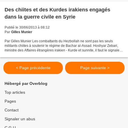
Des chiites et des Kurdes irakiens engagés
dans la guerre civile en Syrie
Publié le 30/06/2013 à 08:12
Par
Gilles Munier
Par Gilles Munier Les combattants du Hezbollah ne sont pas les seuls
militants chiites à soutenir le régime de Bachar al-Assad. Hoshyar Zebari,
ministre des Affaires étrangères irakien - Kurde et sunnite, il faut le signaler -
a confirmé dans le quotidien...
< Page précédente
Page suivante >
Hébergé par Overblog
Top articles
Pages
Contact
Signaler un abus
C.G.U.