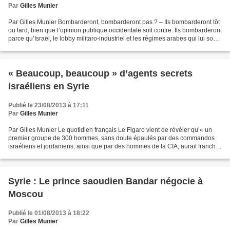
Par
Gilles Munier
Par Gilles Munier Bombarderont, bombarderont pas ? – Ils bombarderont tôt
ou tard, bien que l’opinion publique occidentale soit contre. Ils bombarderont
parce qu’Israël, le lobby militaro-industriel et les régimes arabes qui lui sont
inféodés le veulent,...
« Beaucoup, beaucoup » d’agents secrets
israéliens en Syrie
Publié le 23/08/2013 à 17:11
Par
Gilles Munier
Par Gilles Munier Le quotidien français Le Figaro vient de révéler qu’« un
premier groupe de 300 hommes, sans doute épaulés par des commandos
israéliens et jordaniens, ainsi que par des hommes de la CIA, aurait franchi
la frontière le 17 août. Un second...
Syrie : Le prince saoudien Bandar négocie à
Moscou
Publié le 01/08/2013 à 18:22
Par
Gilles Munier