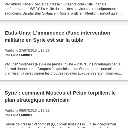
Par Abbas Daher (Revue de presse : Elnashra.com - Site libanais
indépendant – 1/8/13)* La visite du chef des services de renseignements
saoudiens, Bandar Ben Sultan, en Russie, a attiré l’attention, surtout qu’elle
est intervenue après une rupture de...
Etats-Unis: L’imminence d’une intervention
militaire en Syrie est sur la table
Publié le 27/07/2013 à 16:26
Par
Gilles Munier
Par Josh Voorhees (Revue de presse : Slate – 23/7/13)* Encouragés par le
feu vert donné par le Congrès à l’administration Obama pour concrétiser un
plan visant à sélectionner les groupes rebelles auxquels seraient fournies
des armes anti-chars, les Etats-Unis...
Syrie : comment Moscou et Pékin torpillent le
plan stratégique américain
Publié le 09/07/2013 à 17:22
Par
Gilles Munier
Revue de presse : Vedomosti (Quotidien russe)* Fin juin, le vice-premier