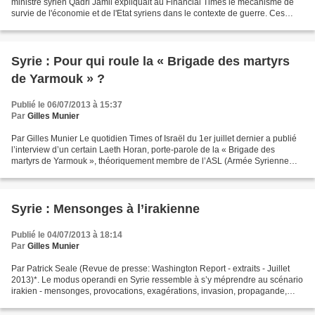
ministre syrien Qadri Jamil expliquait au Financial Times le mécanisme de
survie de l'économie et de l'Etat syriens dans le contexte de guerre. Ces
informations permettent de tirer...
Syrie : Pour qui roule la « Brigade des martyrs
de Yarmouk » ?
Publié le 06/07/2013 à 15:37
Par
Gilles Munier
Par Gilles Munier Le quotidien Times of Israël du 1er juillet dernier a publié
l’interview d’un certain Laeth Horan, porte-parole de la « Brigade des
martyrs de Yarmouk », théoriquement membre de l’ASL (Armée Syrienne
Libre), qui remercie l’Etat dit hébreu...
Syrie : Mensonges à l’irakienne
Publié le 04/07/2013 à 18:14
Par
Gilles Munier
Par Patrick Seale (Revue de presse: Washington Report - extraits - Juillet
2013)*. Le modus operandi en Syrie ressemble à s’y méprendre au scénario
irakien - mensonges, provocations, exagérations, invasion, propagande,
soutien des Occidentaux aux rebelles,-...