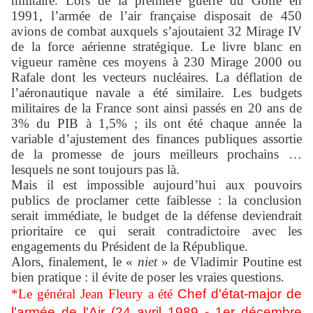
militaire. Lors de la première guerre du Golfe en
1991, l’armée de l’air française disposait de 450
avions de combat auxquels s’ajoutaient 32 Mirage IV
de la force aérienne stratégique. Le livre blanc en
vigueur ramène ces moyens à 230 Mirage 2000 ou
Rafale dont les vecteurs nucléaires. La déflation de
l’aéronautique navale a été similaire. Les budgets
militaires de la France sont ainsi passés en 20 ans de
3% du PIB à 1,5% ; ils ont été chaque année la
variable d’ajustement des finances publiques assortie
de la promesse de jours meilleurs prochains …
lesquels ne sont toujours pas là.
Mais il est impossible aujourd’hui aux pouvoirs
publics de proclamer cette faiblesse : la conclusion
serait immédiate, le budget de la défense deviendrait
prioritaire ce qui serait contradictoire avec les
engagements du Président de la République.
Alors, finalement, le «
niet
» de Vladimir Poutine est
bien pratique : il évite de poser les vraies questions.
*Le général Jean Fleury a été
Chef d'état-major de
l'armée de l'Air (24 avril 1989 - 1er décembre